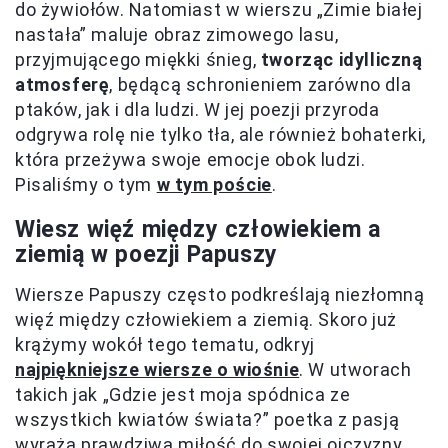
do żywiołów. Natomiast w wierszu „Zimie białej
nastała” maluje obraz zimowego lasu,
przyjmującego miękki śnieg,
tworząc idylliczną
atmosferę
, będącą schronieniem zarówno dla
ptaków, jak i dla ludzi. W jej poezji przyroda
odgrywa rolę nie tylko tła, ale również bohaterki,
która przeżywa swoje emocje obok ludzi.
Pisaliśmy o tym
w tym poście
.
Wiesz więź między człowiekiem a
ziemią w poezji Papuszy
Wiersze Papuszy często podkreślają niezłomną
więź między człowiekiem a ziemią. Skoro już
krążymy wokół tego tematu, odkryj
najpiękniejsze wiersze o wiośnie
. W utworach
takich jak „Gdzie jest moja spódnica ze
wszystkich kwiatów świata?” poetka z pasją
wyraża prawdziwą miłość do swojej ojczyzny.