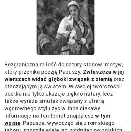
Bezgraniczna miłość do natury stanowi motyw,
który przenika poezję Papuszy.
Zwłaszcza w jej
wierszach widać głęboki związek z ziemią
oraz
otaczającym ją światem. W swojej twórczości
poetka nie tylko ukazuje piękno natury, lecz
także wyraża smutek związany z utratą
wędrownego stylu życia. Inne ciekawe
informacje na ten temat znajdziesz
w tym
wpisie
. Papusza, wywodząc się z romskiego
taboru, spędziła wiele lat, wędrując po polskich