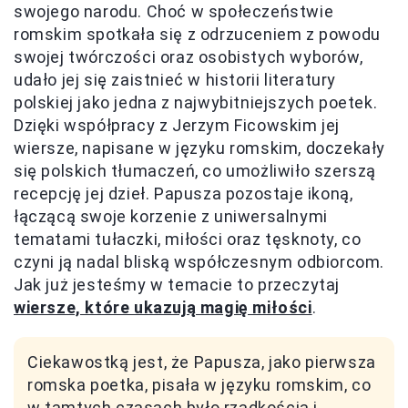
swojego narodu. Choć w społeczeństwie
romskim spotkała się z odrzuceniem z powodu
swojej twórczości oraz osobistych wyborów,
udało jej się zaistnieć w historii literatury
polskiej jako jedna z najwybitniejszych poetek.
Dzięki współpracy z Jerzym Ficowskim jej
wiersze, napisane w języku romskim, doczekały
się polskich tłumaczeń, co umożliwiło szerszą
recepcję jej dzieł. Papusza pozostaje ikoną,
łączącą swoje korzenie z uniwersalnymi
tematami tułaczki, miłości oraz tęsknoty, co
czyni ją nadal bliską współczesnym odbiorcom.
Jak już jesteśmy w temacie to przeczytaj
wiersze, które ukazują magię miłości
.
Ciekawostką jest, że Papusza, jako pierwsza
romska poetka, pisała w języku romskim, co
w tamtych czasach było rzadkością i