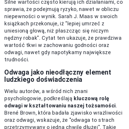
Silne wartości często kierują ich działaniami, co
sprawia, że podejmują ryzyko, nawet w obliczu
niepewności o wynik. Sarah J. Maas w swoich
książkach przekonuje, iż "lepiej umrzeć z
uniesioną głową, niż płaszcząc się niczym
nędzny robak". Cytat ten ukazuje, że prawdziwa
wartość tkwi w zachowaniu godności oraz
odwagi, nawet gdy napotykamy największe
trudności.
Odwaga jako nieodłączny element
ludzkiego doświadczenia
Wielu autorów, a wśród nich znani
psychologowie, podkreślają
kluczową rolę
odwagi w kształtowaniu naszej tożsamości
.
Brené Brown, która badała zjawisko wrażliwości
oraz odwagi, wskazuje, że "odwaga to strach
przetrzymywany o jedną chwilę dłużej". Takie