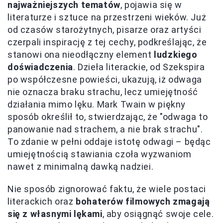
najważniejszych tematów
, pojawia się w
literaturze i sztuce na przestrzeni wieków. Już
od czasów starożytnych, pisarze oraz artyści
czerpali inspirację z tej cechy, podkreślając, że
stanowi ona nieodłączny element
ludzkiego
doświadczenia
. Dzieła literackie, od Szekspira
po współczesne powieści, ukazują, iż odwaga
nie oznacza braku strachu, lecz umiejętność
działania mimo lęku. Mark Twain w piękny
sposób określił to, stwierdzając, że "odwaga to
panowanie nad strachem, a nie brak strachu".
To zdanie w pełni oddaje istotę odwagi – będąc
umiejętnością stawiania czoła wyzwaniom
nawet z minimalną dawką nadziei.
Nie sposób zignorować faktu, że wiele postaci
literackich oraz
bohaterów filmowych zmagają
się z własnymi lękami
, aby osiągnąć swoje cele.