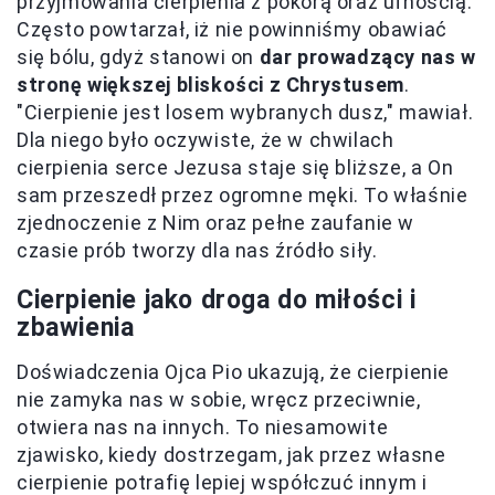
przyjmowania cierpienia z pokorą oraz ufnością.
Często powtarzał, iż nie powinniśmy obawiać
się bólu, gdyż stanowi on
dar prowadzący nas w
stronę większej bliskości z Chrystusem
.
"Cierpienie jest losem wybranych dusz," mawiał.
Dla niego było oczywiste, że w chwilach
cierpienia serce Jezusa staje się bliższe, a On
sam przeszedł przez ogromne męki. To właśnie
zjednoczenie z Nim oraz pełne zaufanie w
czasie prób tworzy dla nas źródło siły.
Cierpienie jako droga do miłości i
zbawienia
Doświadczenia Ojca Pio ukazują, że cierpienie
nie zamyka nas w sobie, wręcz przeciwnie,
otwiera nas na innych. To niesamowite
zjawisko, kiedy dostrzegam, jak przez własne
cierpienie potrafię lepiej współczuć innym i