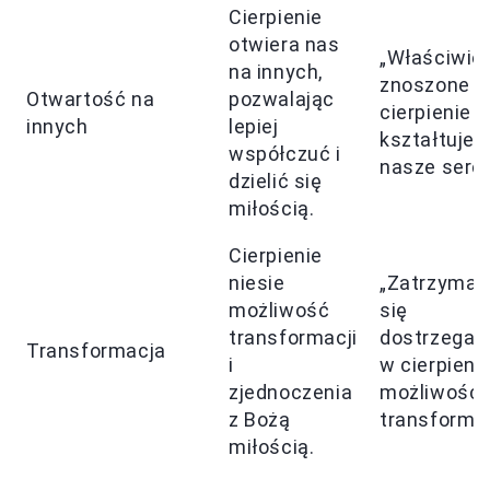
Cierpienie
otwiera nas
„Właściwie
na innych,
znoszone
Otwartość na
pozwalając
cierpienie
innych
lepiej
kształtuje
współczuć i
nasze serc
dzielić się
miłością.
Cierpienie
niesie
„Zatrzymaj
możliwość
się
transformacji
dostrzegaj
Transformacja
i
w cierpieni
zjednoczenia
możliwość
z Bożą
transformac
miłością.