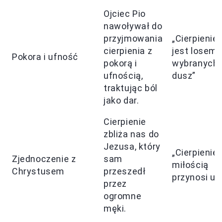
Ojciec Pio
nawoływał do
przyjmowania
„Cierpienie
cierpienia z
jest losem
Pokora i ufność
pokorą i
wybranych
ufnością,
dusz”
traktując ból
jako dar.
Cierpienie
zbliża nas do
Jezusa, który
„Cierpienie 
Zjednoczenie z
sam
miłością
Chrystusem
przeszedł
przynosi ul
przez
ogromne
męki.