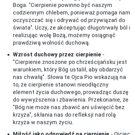
Boga. "Cierpienie powinno być naszym
codziennym chlebem, ponieważ pomaga nam
oczyszczać się i odrywać od przywiązań do
świata". Uczy, że akceptując długotrwały ból i
realizując wolę Bożą, możemy osiągnąć
prawdziwą wolność duchową.
Wzrost duchowy przez cierpienie
-
"Cierpienie znoszone po chrześcijańsku jest
warunkiem, który Bóg ustalił, aby obdarzyć
nas chwałą". Słowa te Ojca Pio wskazują na
to, że cierpienie stanowi nieodłączny
element życia duchowego, prowadząc duszę
do wywyższenia i zbawienia. Przekonanie, że
"Bóg nie może nas zbawić ani uświęcić bez
krzyża", skłania nas do refleksji nad rolą
krzyża w naszym życiu.
Miłość jako odpowiedź na cierpienie
- Ojciec