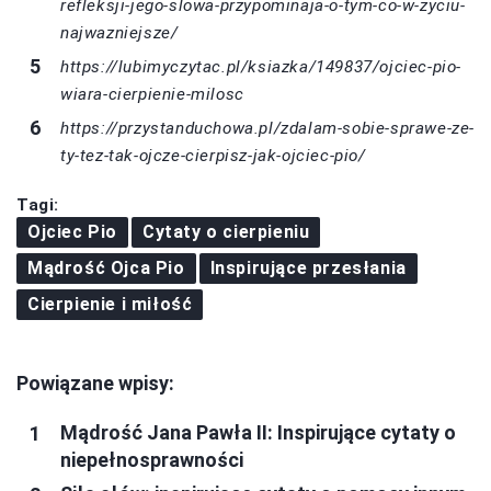
refleksji-jego-slowa-przypominaja-o-tym-co-w-zyciu-
najwazniejsze/
https://lubimyczytac.pl/ksiazka/149837/ojciec-pio-
wiara-cierpienie-milosc
https://przystanduchowa.pl/zdalam-sobie-sprawe-ze-
ty-tez-tak-ojcze-cierpisz-jak-ojciec-pio/
Tagi:
Ojciec Pio
Cytaty o cierpieniu
Mądrość Ojca Pio
Inspirujące przesłania
Cierpienie i miłość
Powiązane wpisy:
Mądrość Jana Pawła II: Inspirujące cytaty o
niepełnosprawności