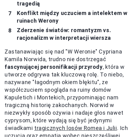
tragedią
Konflikt między uczuciem a intelektem w
ruinach Werony
Zderzenie światów: romantyzm vs.
racjonalizm w interpretacji wiersza
Zastanawiając się nad "W Weronie" Cypriana
Kamila Norwida, trudno nie dostrzegać
fascynującej personifikacji przyrody
, która w
utworze odgrywa tak kluczową rolę. To niebo,
nazywane "łagodnym okiem błękitu", ze
współczuciem spogląda na ruiny domów
Kapuletich i Montekich, przypominając nam
tragiczną historię zakochanych. Norwid w
niezwykły sposób ożywia i nadaje głos nawet
cyprysom, które wydają się być jedynymi
świadkami
tragicznych losów Romea i Julii
. Ich
uczucia oraz empatia wobec nieszczęśliwej