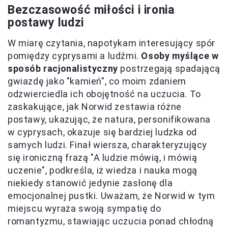
Bezczasowość miłości i ironia
postawy ludzi
W miarę czytania, napotykam interesujący spór
pomiędzy cyprysami a ludźmi.
Osoby myślące w
sposób racjonalistyczny
postrzegają spadającą
gwiazdę jako "kamień", co moim zdaniem
odzwierciedla ich obojętność na uczucia. To
zaskakujące, jak Norwid zestawia różne
postawy, ukazując, że natura, personifikowana
w cyprysach, okazuje się bardziej ludzka od
samych ludzi. Finał wiersza, charakteryzujący
się ironiczną frazą "A ludzie mówią, i mówią
uczenie", podkreśla, iż wiedza i nauka mogą
niekiedy stanowić jedynie zasłonę dla
emocjonalnej pustki. Uważam, że Norwid w tym
miejscu wyraża swoją sympatię do
romantyzmu, stawiając uczucia ponad chłodną