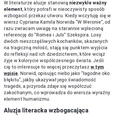
W literaturze aluzje stanowią
niezwykle ważny
element
, który potrafi w nieoczywisty sposób
wzbogacić przekaz utworu. Kiedy wczytuję się w
wiersz Cypriana Kamila Norwida "W Weronie", od
razu zwracam uwagę na starannie wplecioną
referencję do "Romea i Julii" Szekspira. Losy
dwóch nieszczęśliwych kochanków, skazanych
na tragiczną miłość, stają się punktem wyjścia
do refleksji nad ich dziedzictwem, które wciąż
żyje w kolorycie współczesnego świata. Jeśli
cię to interesuje to więcej przeczytasz
w tym
wpisie
. Norwid, opisując niebo jako "łagodne oko
błękitu", jakby ukazywał jego świadomość
tragedii, a przyroda zdaje się współczuć
zakochanym, co wprowadza do wiersza wyraźny
element humanizmu.
Aluzja literacka wzbogacająca