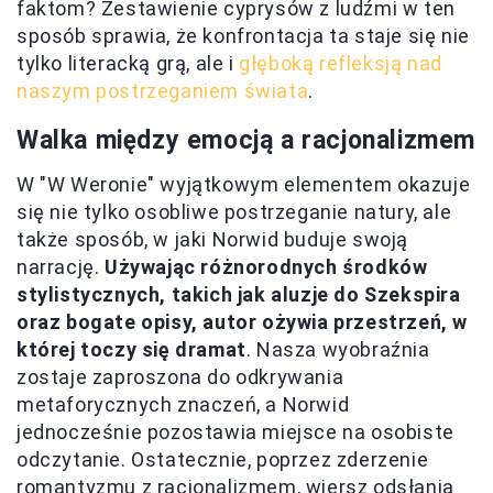
faktom? Zestawienie cyprysów z ludźmi w ten
sposób sprawia, że konfrontacja ta staje się nie
tylko literacką grą, ale i
głęboką refleksją nad
naszym postrzeganiem świata
.
Walka między emocją a racjonalizmem
W "W Weronie" wyjątkowym elementem okazuje
się nie tylko osobliwe postrzeganie natury, ale
także sposób, w jaki Norwid buduje swoją
narrację.
Używając różnorodnych środków
stylistycznych, takich jak aluzje do Szekspira
oraz bogate opisy, autor ożywia przestrzeń, w
której toczy się dramat
. Nasza wyobraźnia
zostaje zaproszona do odkrywania
metaforycznych znaczeń, a Norwid
jednocześnie pozostawia miejsce na osobiste
odczytanie. Ostatecznie, poprzez zderzenie
romantyzmu z racjonalizmem, wiersz odsłania