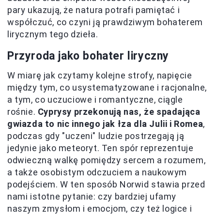
pary ukazują, że natura potrafi pamiętać i
współczuć, co czyni ją prawdziwym bohaterem
lirycznym tego dzieła.
Przyroda jako bohater liryczny
W miarę jak czytamy kolejne strofy, napięcie
między tym, co usystematyzowane i racjonalne,
a tym, co uczuciowe i romantyczne, ciągle
rośnie.
Cyprysy przekonują nas, że spadająca
gwiazda to nic innego jak łza dla Julii i Romea
,
podczas gdy "uczeni" ludzie postrzegają ją
jedynie jako meteoryt. Ten spór reprezentuje
odwieczną walkę pomiędzy sercem a rozumem,
a także osobistym odczuciem a naukowym
podejściem. W ten sposób Norwid stawia przed
nami istotne pytanie: czy bardziej ufamy
naszym zmysłom i emocjom, czy też logice i