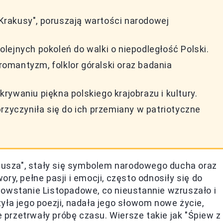
 "Krakusy", poruszają wartości narodowej
kolejnych pokoleń do walki o niepodległość Polski.
omantyzm, folklor góralski oraz badania
ywaniu piękna polskiego krajobrazu i kultury.
rzyczyniła się do ich przemiany w patriotyczne
anusza", stały się symbolem narodowego ducha oraz
ry, pełne pasji i emocji, często odnosiły się do
Powstanie Listopadowe, co nieustannie wzruszało i
yła jego poezji, nadała jego słowom nowe życie,
e przetrwały próbę czasu. Wiersze takie jak "Śpiew z