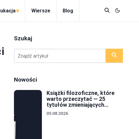
▾
dukacja
Wiersze
Blog
Szukaj
i
Nowości
Książki filozoficzne, które
warto przeczytać — 25
tytułów zmieniających
sposób myślenia
05.08.2026