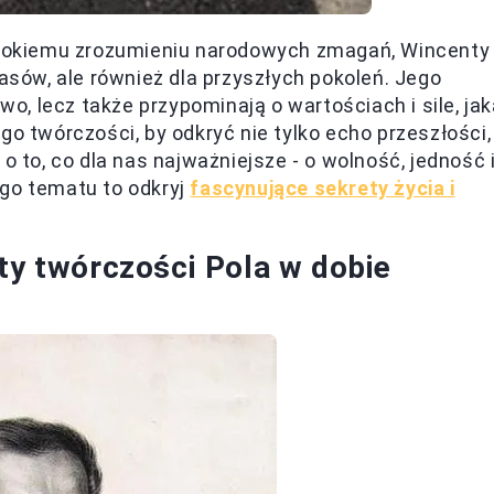
łębokiemu zrozumieniu narodowych zmagań, Wincenty
zasów, ale również dla przyszłych pokoleń. Jego
two, lecz także przypominają o wartościach i sile, ja
go twórczości, by odkryć nie tylko echo przeszłości,
o to, co dla nas najważniejsze - o wolność, jedność 
ego tematu to odkryj
fascynujące sekrety życia i
ty twórczości Pola w dobie