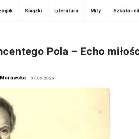
Empik
Książki
Literatura
Mity
Szkoła i e
WIERSZE
ncentego Pola – Echo miłośc
a Morawska
07.06.2026