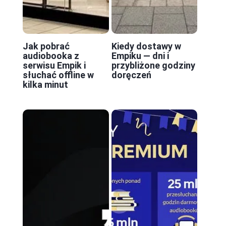
Jak pobrać
Kiedy dostawy w
audiobooka z
Empiku — dni i
serwisu Empik i
przybliżone godziny
słuchać offline w
doręczeń
kilka minut