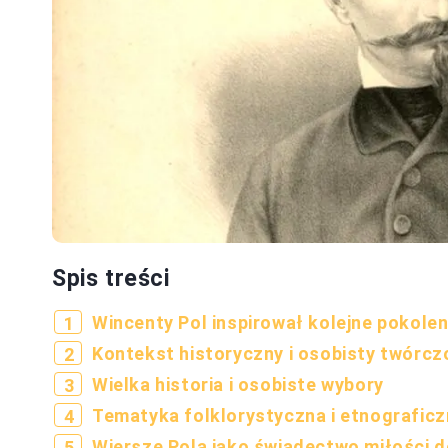
Spis treści
Wincenty Pol inspirował kolejne pokole
Kontekst historyczny i osobisty twórcz
Wielka historia i osobiste wybory
Tematyka folklorystyczna i etnografic
Wiersze Pola jako świadectwo miłości do