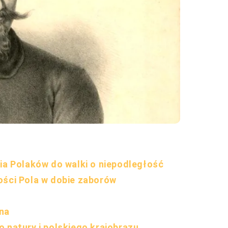
nia Polaków do walki o niepodległość
ości Pola w dobie zaborów
zna
 natury i polskiego krajobrazu