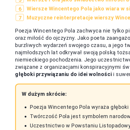
Wiersze Wincentego Pola jako wiara w s
Muzyczne reinterpretacje wierszy Wince
Poezja Wincentego Pola zachwyca nie tylko p
oraz miłość do ojczyzny. Jako poeta zaanga
burzliwych wydarzeń swojego czasu, a jego tw
najmłodszych lat odkrywał swoją polską tożsa
niemieckiego pochodzenia. Jego uczestnict
związane z organizacjami konspiracyjnymi świ
głęboki przywiązaniu do idei wolności
i suwer
W dużym skrócie:
Poezja Wincentego Pola wyraża głęboki 
Twórczość Pola jest symbolem narodowe
Uczestnictwo w Powstaniu Listopadowy