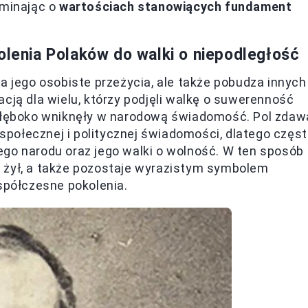
ominając o
wartościach stanowiących fundament
olenia Polaków do walki o niepodległość
a jego osobiste przeżycia, ale także pobudza innych
cją dla wielu, którzy podjęli walkę o suwerenność
 głęboko wniknęły w narodową świadomość. Pol zdaw
u społecznej i politycznej świadomości, dlatego częs
ego narodu oraz jego walki o wolność. W ten sposób
 żył, a także pozostaje wyrazistym symbolem
współczesne pokolenia.