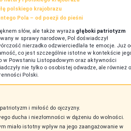
iłę polskiego krajobrazu
ntego Pola – od poezji do pieśni
ięknem słów, ale także wyraża
głęboki patriotyzm
żowany w sprawy narodowe, Pol doświadczył
órczość nierzadko odzwierciedlała te emocje. Już 
mość, co jest szczególnie istotne w kontekście jeg
wo w Powstaniu Listopadowym oraz aktywności
adczyły nie tylko o osobistej odwadze, ale również 
enności Polski.
patriotyzm i miłość do ojczyzny.
go ducha i niezłomności w dążeniu do wolności.
m miało istotny wpływ na jego zaangażowanie w