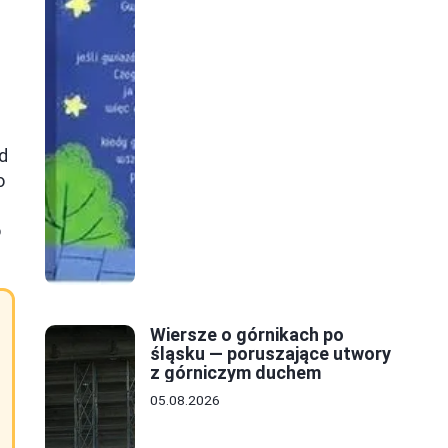
od
o
o
Wiersze o górnikach po
śląsku — poruszające utwory
z górniczym duchem
05.08.2026