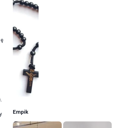
ię
.
Empik
y