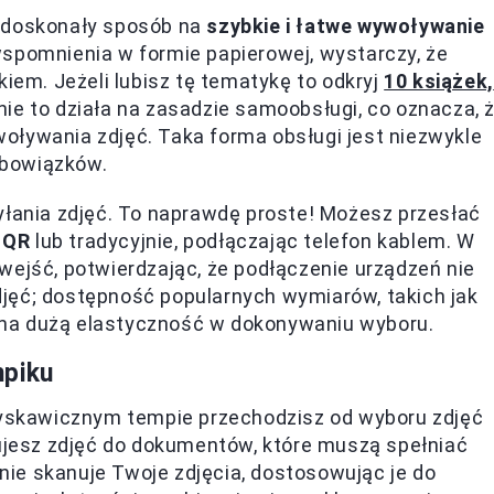
i doskonały sposób na
szybkie i łatwe wywoływanie
wspomnienia w formie papierowej, wystarczy, że
kiem. Jeżeli lubisz tę tematykę to odkryj
10 książek,
nie to działa na zasadzie samoobsługi, co oznacza, 
oływania zdjęć. Taka forma obsługi jest niezwykle
obowiązków.
yłania zdjęć. To naprawdę proste! Możesz przesłać
 QR
lub tradycyjnie, podłączając telefon kablem. W
wejść, potwierdzając, że podłączenie urządzeń nie
jęć; dostępność popularnych wymiarów, takich jak
na dużą elastyczność w dokonywaniu wyboru.
mpiku
łyskawicznym tempie przechodzisz od wyboru zdjęć
bujesz zdjęć do dokumentów, które muszą spełniać
ie skanuje Twoje zdjęcia, dostosowując je do