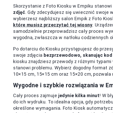
Skorzystanie z Foto Kiosku w Empiku stanow
zdjęć
. Gdy zdecydujesz się uwiecznić swoje 
wybierzesz najbliższy salon Empik z Foto Kios
które musisz przeczytać tej wiosny
. Urządze
samodzielnie przeprowadzisz cały proces wyw
wygodna, zwłaszcza w natłoku codziennych 
Po dotarciu do Kiosku przystępujesz do przes
swoje zdjęcia
bezprzewodowo, skanując kod
kiosku znajdziesz przewody z różnymi typami 
stanowi problemu. Wybierz dogodny format zd
10×15 cm, 15×15 cm oraz 15×20 cm, pozwala 
Wygodne i szybkie rozwiązania w E
Cały proces zajmuje
jedynie kilka minut
! W b
do ich wydruku. To idealna opcja, gdy potrze
określone wymagania. Foto Kiosk automatyczn