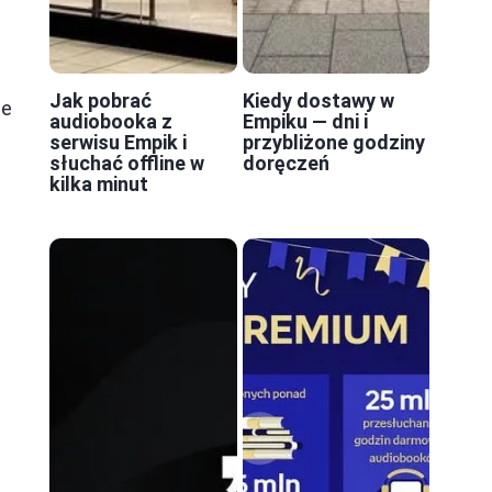
Jak pobrać
Kiedy dostawy w
że
audiobooka z
Empiku — dni i
serwisu Empik i
przybliżone godziny
słuchać offline w
doręczeń
kilka minut