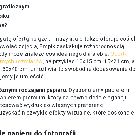
ograficznym
piku
ne?
atą ofertą książek i muzyki, ale także oferuje coś d
ywołać zdjęcia, Empik zaskakuje różnorodnością
żdy może znaleźć coś idealnego dla siebie.
Odbitki
arnych rozmiarów
, na przykład 10x15 cm, 15x21 cm, a
zy 30x40 cm. Umożliwia to swobodne dopasowanie d
ujemy je umieścić.
óżnymi rodzajami papieru
. Dysponujemy papierem
pierem premium, który na pewno doda elegancji
osować wydruk do własnych preferencji
uzyskać niezwykłe efekty wizualne, które doskonale
e papieru do fotografii