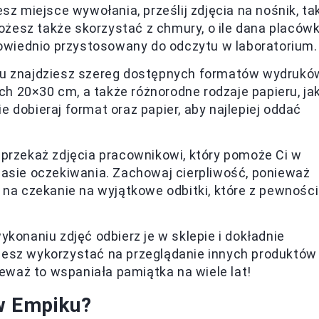
esz miejsce wywołania, prześlij zdjęcia na nośnik, ta
Możesz także skorzystać z chmury, o ile dana placów
powiednio przystosowany do odczytu w laboratorium.
ku znajdziesz szereg dostępnych formatów wydrukó
 20×30 cm, a także różnorodne rodzaje papieru, ja
 dobieraj format oraz papier, aby najlepiej oddać
 przekaż zdjęcia pracownikowi, który pomoże Ci w
zasie oczekiwania. Zachowaj cierpliwość, ponieważ
 na czekanie na wyjątkowe odbitki, które z pewnośc
wykonaniu zdjęć odbierz je w sklepie i dokładnie
żesz wykorzystać na przeglądanie innych produktów
ieważ to wspaniała pamiątka na wiele lat!
 w Empiku?