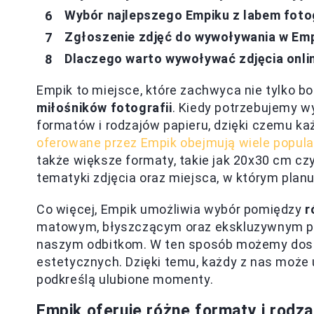
Wybór najlepszego Empiku z labem fot
Zgłoszenie zdjęć do wywoływania w Em
Dlaczego warto wywoływać zdjęcia onli
Empik to miejsce, które zachwyca nie tylko bog
miłośników fotografii
. Kiedy potrzebujemy w
formatów i rodzajów papieru, dzięki czemu ka
oferowane przez Empik obejmują wiele popul
także większe formaty, takie jak 20x30 cm c
tematyki zdjęcia oraz miejsca, w którym plan
Co więcej, Empik umożliwia wybór pomiędzy
r
matowym, błyszczącym oraz ekskluzywnym pa
naszym odbitkom. W ten sposób możemy dost
estetycznych. Dzięki temu, każdy z nas może 
podkreślą ulubione momenty.
Empik oferuje różne formaty i rodzaj