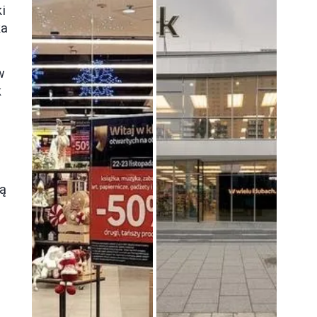
ki
ka
w
k
ią