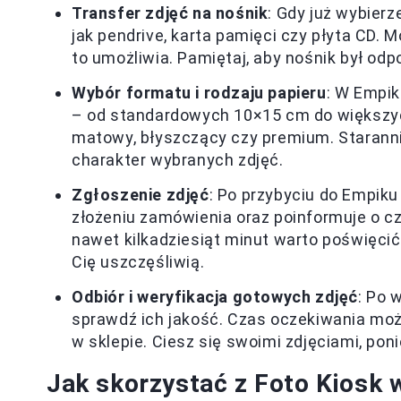
Transfer zdjęć na nośnik
: Gdy już wybierz
jak pendrive, karta pamięci czy płyta CD. 
to umożliwia. Pamiętaj, aby nośnik był od
Wybór formatu i rodzaju papieru
: W Empi
– od standardowych 10×15 cm do większych
matowy, błyszczący czy premium. Starannie
charakter wybranych zdjęć.
Zgłoszenie zdjęć
: Po przybyciu do Empiku
złożeniu zamówienia oraz poinformuje o c
nawet kilkadziesiąt minut warto poświęcić
Cię uszczęśliwią.
Odbiór i weryfikacja gotowych zdjęć
: Po 
sprawdź ich jakość. Czas oczekiwania mo
w sklepie. Ciesz się swoimi zdjęciami, pon
Jak skorzystać z Foto Kiosk