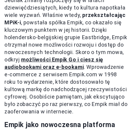
Jednak zmiany rozpoczęły się w latach
dziewięćdziesiątych, kiedy to kultura napotkała
wiele wyzwań. Właśnie wtedy,
przekształcając
MPiK-i
, powstała spółka Empik, co okazało się
kluczowym punktem w jej historii. Dzięki
holendersko-belgijskiej grupie Eastbridge, Empik
otrzymał nowe możliwości rozwoju i dostęp do
nowoczesnych technologii. Skoro o tym mowa,
odkryj
możliwości Empik Go i ciesz się
audiobookami oraz e-bookami
. Wprowadzenie
e-commerce z serwisem Empik.com w 1998
roku to wydarzenie, które dostosowało tę
kultową markę do nadchodzącej rzeczywistości
cyfrowej. Osobiście pamiętam, jak ekscytująco
było zobaczyć po raz pierwszy, co Empik miał do
zaoferowania w internecie.
Empik jako nowoczesna platforma