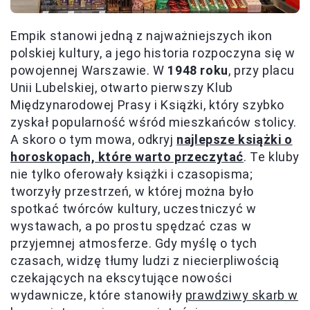
Empik stanowi jedną z najważniejszych ikon
polskiej kultury, a jego historia rozpoczyna się w
powojennej Warszawie. W
1948 roku
, przy placu
Unii Lubelskiej, otwarto pierwszy Klub
Międzynarodowej Prasy i Książki, który szybko
zyskał popularność wśród mieszkańców stolicy.
A skoro o tym mowa, odkryj
najlepsze książki o
horoskopach, które warto przeczytać
. Te kluby
nie tylko oferowały książki i czasopisma;
tworzyły przestrzeń, w której można było
spotkać twórców kultury, uczestniczyć w
wystawach, a po prostu spędzać czas w
przyjemnej atmosferze. Gdy myślę o tych
czasach, widzę tłumy ludzi z niecierpliwością
czekających na ekscytujące nowości
wydawnicze, które stanowiły
prawdziwy skarb w