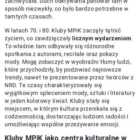
zachwycała. Duch odkrywania panował tam w
sposób niezwykły, co było bardzo potrzebne w
tamtych czasach.
W latach 70. i 80. Kluby MPiK zaczęły tętnić
życiem, co zawdzięczały
licznym wydarzeniom
.
To właśnie tam odbywały się różnorodne
spotkania z autorami, recitale oraz pokazy
mody. Mogę zobaczyć w wyobraźni tłumy ludzi,
które przychodziły, by podziwiać najnowsze
trendy, nawet te prezentowane przez twórców z
NRD. Te czasy charakteryzowały się
wyjątkowym spleceniem mody, sztuki i literatury
w jeden kolorowy świat. Kluby stały się
miejscem, w którym kultura przenikała się z
codziennością, dostarczając ludziom radości i
umożliwiając wspólne przeżywanie emocji.
Kluby MPiK jako centra kulturalne w