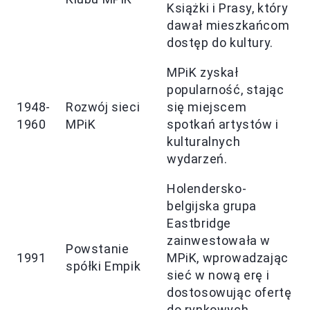
Książki i Prasy, który
dawał mieszkańcom
dostęp do kultury.
MPiK zyskał
popularność, stając
1948-
Rozwój sieci
się miejscem
1960
MPiK
spotkań artystów i
kulturalnych
wydarzeń.
Holendersko-
belgijska grupa
Eastbridge
zainwestowała w
Powstanie
1991
MPiK, wprowadzając
spółki Empik
sieć w nową erę i
dostosowując ofertę
do rynkowych