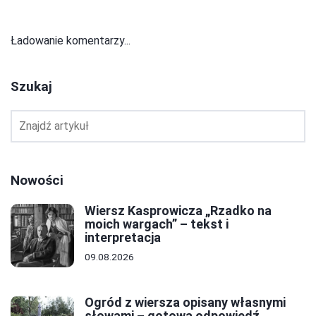
Ładowanie komentarzy...
Szukaj
Nowości
Wiersz Kasprowicza „Rzadko na
moich wargach” – tekst i
interpretacja
09.08.2026
Ogród z wiersza opisany własnymi
słowami – gotowa odpowiedź