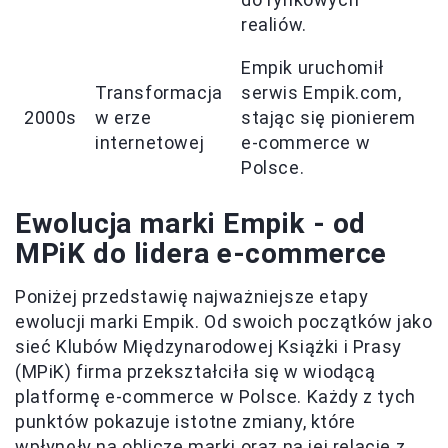
realiów.
Empik uruchomił
Transformacja
serwis Empik.com,
2000s
w erze
stając się pionierem
internetowej
e-commerce w
Polsce.
Ewolucja marki Empik - od
MPiK do lidera e-commerce
Poniżej przedstawię najważniejsze etapy
ewolucji marki Empik. Od swoich początków jako
sieć Klubów Międzynarodowej Książki i Prasy
(MPiK) firma przekształciła się w wiodącą
platformę e-commerce w Polsce. Każdy z tych
punktów pokazuje istotne zmiany, które
wpłynęły na oblicze marki oraz na jej relacje z