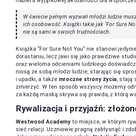
nabiera wyjątkowej aktualności dla współczes
W świecie pełnym wyzwań młodzi ludzie muszą
ich osobowość. Książki takie jak "For Sure N
nie są sami w swoich trudnościach.
Książka "For Sure Not You" nie stanowi jedyni
dorastaniu, lecz jawi się jako prawdziwe stu
oraz wieloma odcieniami ludzkiego doświadcze
niosą ze sobą młodzi ludzie, starając się sp
i upadki, a także
mroczne strony życia
, stają
zmierzyć. W ten sposób wszyscy możemy odnal
za każdą maską skrywa się prawda, z którą wa
Rywalizacja i przyjaźń: złoż
Westwood Academy
to miejsce, w którym ryw
sieć relacji. Uczniowie pragną zabłysnąć i zd