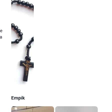
je
na
Empik