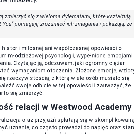
nej młodzieży.
 zmierzyć się z wieloma dylematami, które kształtują
ot You" pomagają zrozumieć ich zmagania i pokazują, że
e historii miłosnej ani współczesnej opowieści o
dium młodzieżowej psychologii, wypełnione emocjami
nia. Czytając ją, odczuwam, jaki ogromny ciężar
rostać wymaganiom otoczenia. Złożone emocje, wzlot
 się rzeczywistością, z którą wiele osób musiało się
eźć swoje odbicie w tej opowieści i zauważyć, że
rto się zmierzyć.
oność relacji w Westwood Academy
alizacja oraz przyjaźń splatają się w skomplikowan
obyć uznanie, co często prowadzi do napięć oraz star