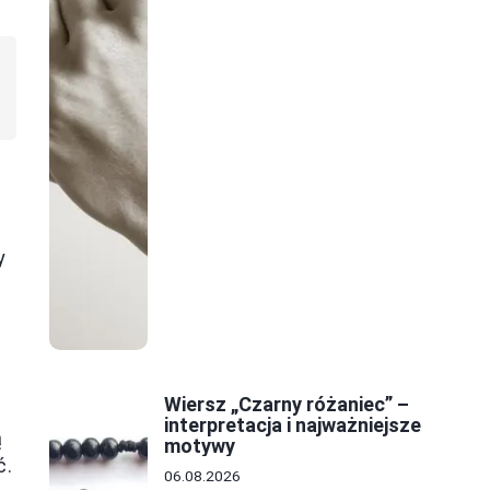
y
Wiersz „Czarny różaniec” –
interpretacja i najważniejsze
ą
motywy
ć.
06.08.2026