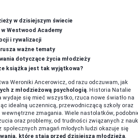
ieży w dzisiejszym świecie
cji w Westwood Academy
i i rywalizacji
orusza ważne tematy
wania dotyczące życia młodzieży
że książka jest tak wyjątkowa?
stwa Weroniki Ancerowicz, od razu odczuwam, jak
nych z młodzieżową psychologią
. Historia Natalie
ka wydaje się mieć wszystko, rzuca nowe światło na
dąc idealną uczennicą, przewodniczącą szkoły oraz
ie wewnętrzne zmagania. Wiele nastolatków, podobni
zucia oraz problemy, od trudności związanych z nau
az społecznych zmagań młodych ludzi okazuje się
wania, które stają przed dzisiejszą młodzieżą
.