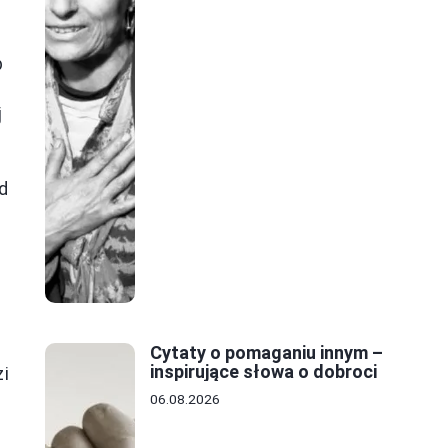
b
j
d
Cytaty o pomaganiu innym –
inspirujące słowa o dobroci
zi
06.08.2026