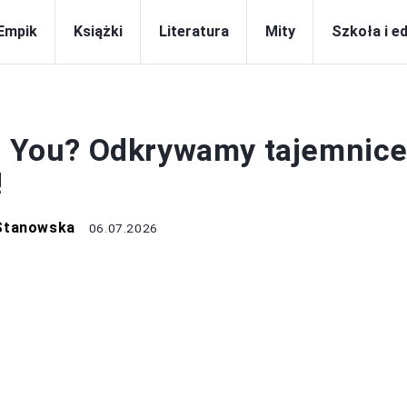
Empik
Książki
Literatura
Mity
Szkoła i e
KSIĄŻKI
ot You? Odkrywamy tajemnic
!
Stanowska
06.07.2026