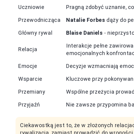
Uczniowie
Pragną zdobyć uznanie, co 
Przewodnicząca
Natalie Forbes
dąży do pe
Główny rywal
Blaise Daniels
- nieprzyst
Interakcje pełne zawirowań
Relacja
emocjonalnych konfrontacj
Emocje
Decyzje wzmacniają emocje
Wsparcie
Kluczowe przy pokonywani
Przemiany
Wspólne przeżycia prowadz
Przyjaźń
Nie zawsze przypomina bajk
Ciekawostką jest to, że w złożonych relac
rywalizacja, zamiast prowadzić do wrogości