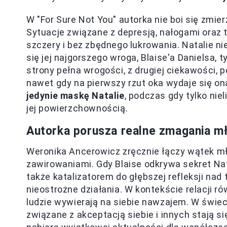
W "For Sure Not You" autorka nie boi się zmie
Sytuacje związane z depresją, nałogami oraz
szczery i bez zbędnego lukrowania. Natalie n
się jej najgorszego wroga, Blaise'a Danielsa, ty
strony pełna wrogości, z drugiej ciekawości, 
nawet gdy na pierwszy rzut oka wydaje się on
jedynie maskę Natalie
, podczas gdy tylko nie
jej powierzchownością.
Autorka porusza realne zmagania mł
Weronika Ancerowicz zręcznie łączy wątek mł
zawirowaniami. Gdy Blaise odkrywa sekret Nat
także katalizatorem do głębszej refleksji nad
nieostrożne działania. W kontekście relacji r
ludzie wywierają na siebie nawzajem. W świe
związane z akceptacją siebie i innych stają s