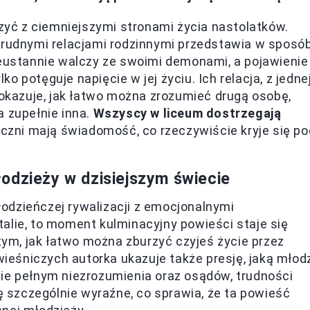
rzyć z ciemniejszymi stronami życia nastolatków.
 trudnymi relacjami rodzinnymi przedstawia w sposó
ieustannie walczy ze swoimi demonami, a pojawienie
lko potęguje napięcie w jej życiu. Ich relacja, z jedne
pokazuje, jak łatwo można zrozumieć drugą osobę,
a zupełnie inna.
Wszyscy w liceum dostrzegają
liczni mają świadomość, co rzeczywiście kryje się po
odzieży w dzisiejszym świecie
odzieńczej rywalizacji z emocjonalnymi
alie, to moment kulminacyjny powieści staje się
 tym, jak łatwo można zburzyć czyjeś życie przez
ówieśniczych autorka ukazuje także presję, jaką młod
cie pełnym niezrozumienia oraz osądów, trudności
ię szczególnie wyraźne, co sprawia, że ta powieść