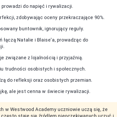
prowadzi do napięć i rywalizacji.
rfekcji, zdobywając oceny przekraczające 90%.
osowany buntownik, ignorujący reguły.
 łączą Natalie i Blaise'a, prowadząc do
i.
 związane z lojalnością i przyjaźnią.
u trudności osobistych i społecznych.
ą do refleksji oraz osobistych przemian.
ę, ale jest cenna w świecie rywalizacji.
jach w Westwood Academy uczniowie uczą się, że
, często staje się źródłem nieoczekiwanych uczuć i