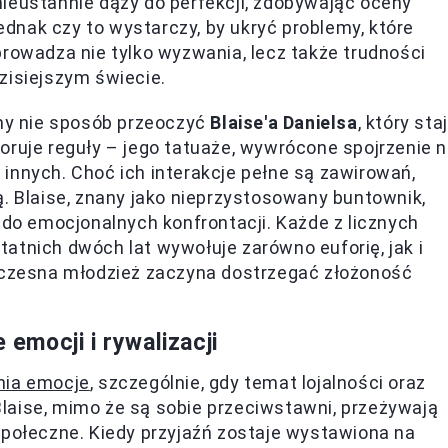
ieustannie dąży do perfekcji, zdobywając oceny
nak czy to wystarczy, by ukryć problemy, które
prowadza nie tylko wyzwania, lecz także trudności
zisiejszym świecie.
y nie sposób przeoczyć
Blaise'a Danielsa
, który sta
oruje reguły – jego tatuaże, wywrócone spojrzenie 
innych. Choć ich interakcje pełne są zawirowań,
ą. Blaise, znany jako nieprzystosowany buntownik,
 do emocjonalnych konfrontacji. Każde z licznych
atnich dwóch lat wywołuje zarówno euforię, jak i
ółczesna młodzież zaczyna dostrzegać złożoność
mocji i rywalizacji
nia emocje
, szczególnie, gdy temat lojalności oraz
 Blaise, mimo że są sobie przeciwstawni, przeżywają
społeczne. Kiedy przyjaźń zostaje wystawiona na