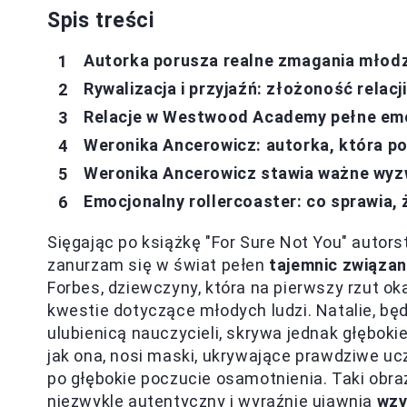
Spis treści
Autorka porusza realne zmagania młodz
Rywalizacja i przyjaźń: złożoność rela
Relacje w Westwood Academy pełne emocj
Weronika Ancerowicz: autorka, która p
Weronika Ancerowicz stawia ważne wyz
Emocjonalny rollercoaster: co sprawia, 
Sięgając po książkę "For Sure Not You" autor
zanurzam się w świat pełen
tajemnic związa
Forbes, dziewczyny, która na pierwszy rzut o
kwestie dotyczące młodych ludzi. Natalie, bę
ulubienicą nauczycieli, skrywa jednak głębok
jak ona, nosi maski, ukrywające prawdziwe uc
po głębokie poczucie osamotnienia. Taki obr
niezwykle autentyczny i wyraźnie ujawnia
wzy