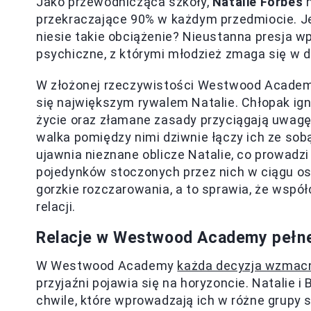
Jako przewodnicząca szkoły,
Natalie Forbes
n
przekraczające 90% w każdym przedmiocie. Jed
niesie takie obciążenie? Nieustanna presja w
psychiczne, z którymi młodzież zmaga się w d
W złożonej rzeczywistości Westwood Academ
się największym rywalem Natalie. Chłopak ign
życie oraz złamane zasady przyciągają uwagę 
walka pomiędzy nimi dziwnie łączy ich ze sob
ujawnia nieznane oblicze Natalie, co prowadzi
pojedynków stoczonych przez nich w ciągu ost
gorzkie rozczarowania, a to sprawia, że wsp
relacji.
Relacje w Westwood Academy pełne e
W Westwood Academy
każda decyzja wzmac
przyjaźni pojawia się na horyzoncie. Natalie i
chwile, które wprowadzają ich w różne grupy 