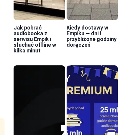
Jak pobrać
Kiedy dostawy w
audiobooka z
Empiku — dni i
serwisu Empik i
przybliżone godziny
słuchać offline w
doręczeń
kilka minut