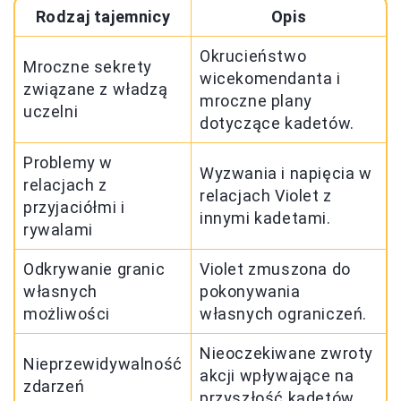
Rodzaj tajemnicy
Opis
Okrucieństwo
Mroczne sekrety
wicekomendanta i
związane z władzą
mroczne plany
uczelni
dotyczące kadetów.
Problemy w
Wyzwania i napięcia w
relacjach z
relacjach Violet z
przyjaciółmi i
innymi kadetami.
rywalami
Odkrywanie granic
Violet zmuszona do
własnych
pokonywania
możliwości
własnych ograniczeń.
Nieoczekiwane zwroty
Nieprzewidywalność
akcji wpływające na
zdarzeń
przyszłość kadetów.