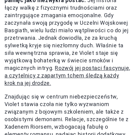
pamięć jako niezwykła postać.
Jej historia
łączy walkę z fizycznymi trudnościami oraz
zaintrygujące zmagania emocjonalne. Gdy
zaczynała swoją przygodę w Uczelni Wojskowej
Basgiath, wielu ludzi miało wątpliwości co do jej
przetrwania. Jednak dowiodła, że za kruchą
sylwetką kryje się niezłomny duch. Właśnie ta
siła wewnętrzna sprawia, że Violet staje się
wyjątkową bohaterką w świecie smoków i
magicznych intryg.
Rozwój jej postaci fascynuje,
a czytelnicy z zapartym tchem śledzą każdy
krok na jej drodze.
Znajdując się w centrum niebezpieczeństw,
Violet stawia czoła nie tylko wyzwaniom
związanym z bojowym szkoleniem, ale także z
osobistymi demonami. Relacje, szczególnie te z
Xadenem Riorsem, wzbogacają fabułę o
elementy romansu, nadając historii dodatkowy