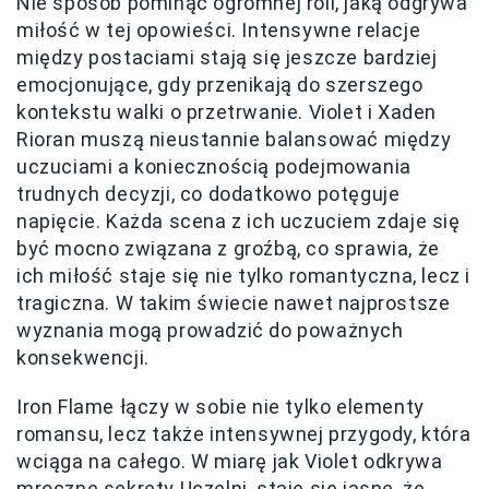
Nie sposób pominąć ogromnej roli, jaką odgrywa
miłość w tej opowieści. Intensywne relacje
między postaciami stają się jeszcze bardziej
emocjonujące, gdy przenikają do szerszego
kontekstu walki o przetrwanie. Violet i Xaden
Rioran muszą nieustannie balansować między
uczuciami a koniecznością podejmowania
trudnych decyzji, co dodatkowo potęguje
napięcie. Każda scena z ich uczuciem zdaje się
być mocno związana z groźbą, co sprawia, że
ich miłość staje się nie tylko romantyczna, lecz i
tragiczna. W takim świecie nawet najprostsze
wyznania mogą prowadzić do poważnych
konsekwencji.
Iron Flame łączy w sobie nie tylko elementy
romansu, lecz także intensywnej przygody, która
wciąga na całego. W miarę jak Violet odkrywa
mroczne sekrety Uczelni, staje się jasne, że