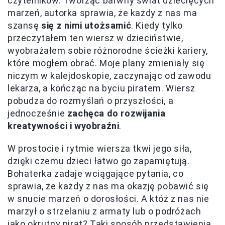
czytelników. Tworząc barwny świat dziecięcych
marzeń, autorka sprawia, że każdy z nas ma
szansę
się z nimi utożsamić
. Kiedy tylko
przeczytałem ten wiersz w dzieciństwie,
wyobrażałem sobie różnorodne ścieżki kariery,
które mogłem obrać. Moje plany zmieniały się
niczym w kalejdoskopie, zaczynając od zawodu
lekarza, a kończąc na byciu piratem. Wiersz
pobudza do rozmyślań o przyszłości, a
jednocześnie
zachęca do rozwijania
kreatywności i wyobraźni
.
W prostocie i rytmie wiersza tkwi jego siła,
dzięki czemu dzieci łatwo go zapamiętują.
Bohaterka zadaje wciągające pytania, co
sprawia, że każdy z nas ma okazję pobawić się
w snucie marzeń o dorosłości. A któż z nas nie
marzył o strzelaniu z armaty lub o podróżach
jako okrutny pirat? Taki sposób przedstawienia