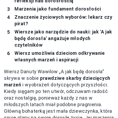
refleksji nad dorosłością
Marzenia jako fundament dorosłości
Znaczenie życiowych wyborów: lekarz czy
pirat?
Wiersze jako narzędzie do nauki: jak 'A jak
będę dorosła' angażuje młodych
czytelników
Wiersz umożliwia dzieciom odkrywanie
własnych marzeń i aspiracji
Wiersz Danuty Wawilow „A jak będę dorosła”
skrywa w sobie
prawdziwe skarby dziecięcych
marzeń
i wyobrażeń dotyczących przyszłości.
Kiedy sięgam po ten utwór, odczuwam radość
oraz nostalgię, ponieważ każdy z nas w
młodszych latach miał podobne pragnienia.
Główną bohaterką jest mała dziewczynka, która
snuje plany na swoje dorosłe życie. Jej marzenia