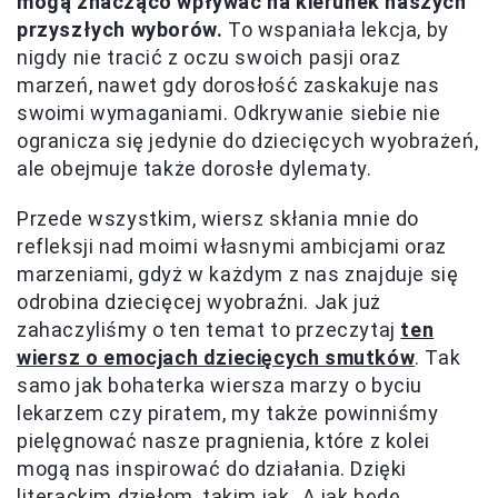
mogą znacząco wpływać na kierunek naszych
przyszłych wyborów.
To wspaniała lekcja, by
nigdy nie tracić z oczu swoich pasji oraz
marzeń, nawet gdy dorosłość zaskakuje nas
swoimi wymaganiami. Odkrywanie siebie nie
ogranicza się jedynie do dziecięcych wyobrażeń,
ale obejmuje także dorosłe dylematy.
Przede wszystkim, wiersz skłania mnie do
refleksji nad moimi własnymi ambicjami oraz
marzeniami, gdyż w każdym z nas znajduje się
odrobina dziecięcej wyobraźni. Jak już
zahaczyliśmy o ten temat to przeczytaj
ten
wiersz o emocjach dziecięcych smutków
. Tak
samo jak bohaterka wiersza marzy o byciu
lekarzem czy piratem, my także powinniśmy
pielęgnować nasze pragnienia, które z kolei
mogą nas inspirować do działania. Dzięki
literackim dziełom, takim jak „A jak będę