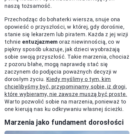
naszą tożsamość.
Przechodząc do bohaterki wiersza, snuje ona
opowieść o przyszłości, w której, gdy dorośnie,
stanie się lekarzem lub piratem. Każda z jej wizji
tchnie
entuzjazmem
oraz niewinnością, co w
piękny sposób ukazuje, jak dzieci wyobrażają
sobie swoją przyszłość. Takie marzenia, chociaż
z pozoru błahe, mogą naprawdę stać się
zaczynem do podjęcia poważnych decyzji w
dorosłym życiu.
Kiedy myślimy o tym, kim
chcielibyśmy być, przypominamy sobie, iż drogi,
które wybieramy, nie zawsze muszą być proste.
Warto pozwolić sobie na marzenia, ponieważ to
one kierują nas ku odkrywaniu własnej ścieżki.
Marzenia jako fundament dorosłości