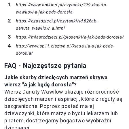
https://www.anikino.pl/czytanki/279-danuta-
wawilow-a-jak-bede-dorosla
https://czasdzieci.pl/czytanki/id,826ab-
danuta_wawilow_a.html
https://miastodzieci.pl/piosenki/a-jak-bede-dorosla/
http://www.sp11.olsztyn.pl/klasa-iia-a-jak-bede-
dorosla/
FAQ - Najczęstsze pytania
Jakie skarby dziecięcych marzeń skrywa
wiersz "A jak będę dorosła"?
Wiersz Danuty Wawilow ukazuje różnorodność
dziecięcych marzeń i aspiracji, które z reguły są
bezgraniczne. Poprzez postać małej
dziewczynki, która marzy o byciu lekarzem lub
piratem, dostrzegamy bogactwo wyobraźni
dziecięcej.