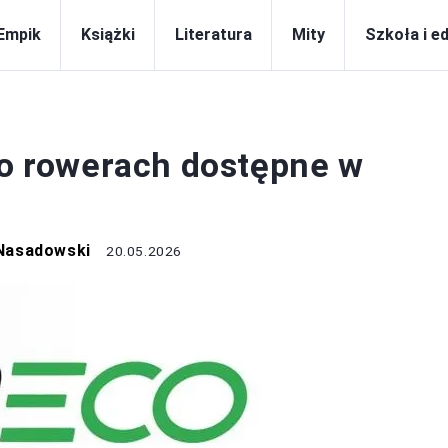
Empik
Książki
Literatura
Mity
Szkoła i e
KSIĄŻKI
i o rowerach dostępne w
Nasadowski
20.05.2026