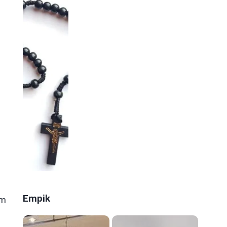
Empik
im