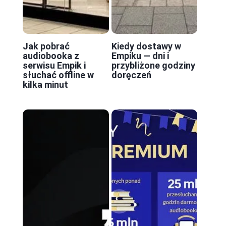
Jak pobrać
Kiedy dostawy w
audiobooka z
Empiku — dni i
serwisu Empik i
przybliżone godziny
słuchać offline w
doręczeń
kilka minut