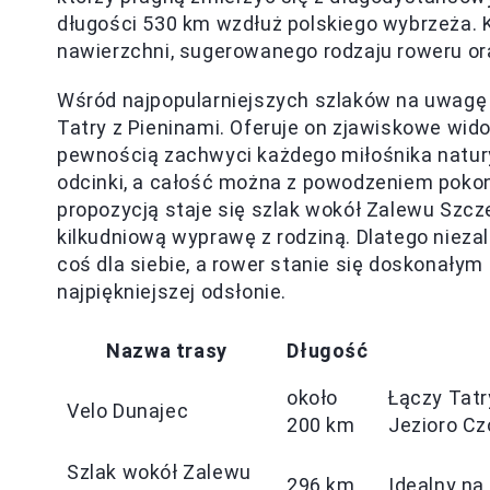
długości 530 km wzdłuż polskiego wybrzeża. 
nawierzchni, sugerowanego rodzaju roweru oraz
Wśród najpopularniejszych szlaków na uwagę 
Tatry z Pieninami. Oferuje on zjawiskowe wido
pewnością zachwyci każdego miłośnika natur
odcinki, a całość można z powodzeniem pokona
propozycją staje się szlak wokół Zalewu Szcze
kilkudniową wyprawę z rodziną. Dlatego nieza
coś dla siebie, a rower stanie się doskonałym
najpiękniejszej odsłonie.
Nazwa trasy
Długość
około
Łączy Tatr
Velo Dunajec
200 km
Jezioro Cz
Szlak wokół Zalewu
296 km
Idealny na