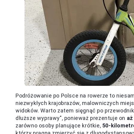
Podróżowanie po Polsce na rowerze to niesam
niezwykłych krajobrazów, malowniczych miejs
widoków. Warto zatem sięgnąć po przewodnik 
dłuższe wyprawy", ponieważ prezentuje on
aż
zarówno osoby planujące krótkie,
50-kilometr
którzy pragną zmierzyć się z długodystansowy