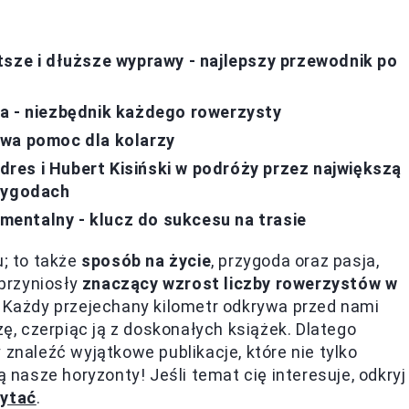
tsze i dłuższe wyprawy - najlepszy przewodnik po
a - niezbędnik każdego rowerzysty
owa pomoc dla kolarzy
es i Hubert Kisiński w podróży przez największą
rzygodach
 mentalny - klucz do sukcesu na trasie
u; to także
sposób na życie
, przygoda oraz pasja,
 przyniosły
znaczący wzrost liczby rowerzystów w
Każdy przejechany kilometr odkrywa przed nami
, czerpiąc ją z doskonałych książek. Dlatego
 znaleźć wyjątkowe publikacje, które nie tylko
ą nasze horyzonty! Jeśli temat cię interesuje, odkryj
zytać
.