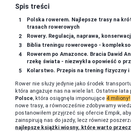
Spis treści
Polska rowerem. Najlepsze trasy na kró
trasach rowerowych
Rowery. Regulacja, naprawa, konserwacj
Biblia treningu rowerowego - kompleks
Rowerem po Amazonce. Bracia Dawid Andr
rzekę świata - niezwykła opowieść o p
Kolarstwo. Przepis na trening fizyczny i
Rower nie służy jedynie jako środek transport
która angażuje nas na wiele lat. Ostatnie lata
Polsce
, która osiągnęła imponujące
4 miliony!
nowe trasy, a równocześnie zdobywamy wiedzę
postanowiłem przyjrzeć się ofercie Empik, aby
zainspirują nas do jazdy, lecz również poszerz
najlepsze książki wiosny, które warto przec