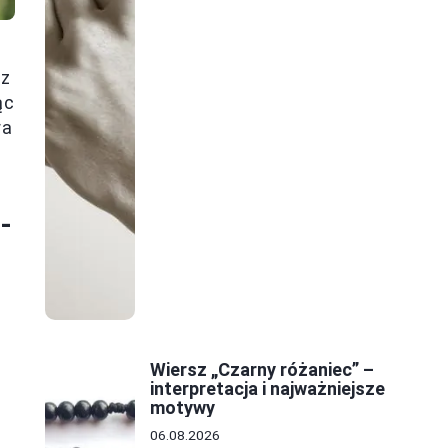
 z
ąc
ra
-
Wiersz „Czarny różaniec” –
interpretacja i najważniejsze
motywy
06.08.2026