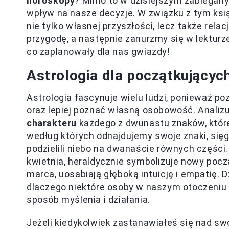
horoskopy
? Mimo to w dzisiejszym zabiegany
wpływ na nasze decyzje. W związku z tym ksi
nie tylko własnej przyszłości, lecz także rela
przygodę, a następnie zanurzmy się w lekturz
co zaplanowały dla nas gwiazdy!
Astrologia dla początkującyc
Astrologia fascynuje wielu ludzi, ponieważ p
oraz lepiej poznać własną osobowość. Analiz
charakteru
każdego z dwunastu znaków, które 
według których odnajdujemy swoje znaki, sięg
podzielili niebo na dwanaście równych części.
kwietnia, heraldycznie symbolizuje nowy pocz
marca, uosabiają głęboką intuicję i empatię. D
dlaczego niektóre osoby w naszym otoczeniu 
sposób myślenia i działania.
Jeżeli kiedykolwiek zastanawiałeś się nad sw