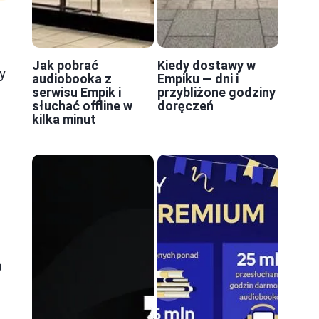
Jak pobrać
Kiedy dostawy w
ty
audiobooka z
Empiku — dni i
serwisu Empik i
przybliżone godziny
słuchać offline w
doręczeń
kilka minut
a