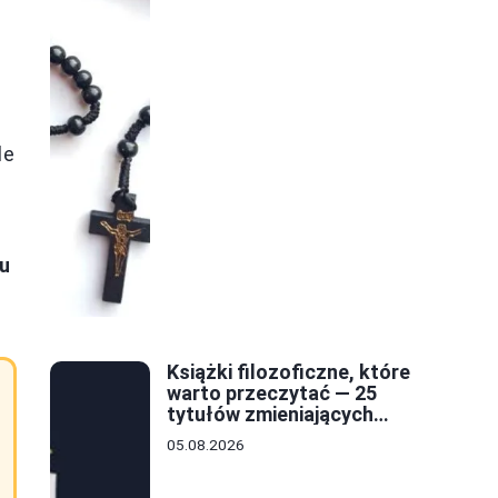
le
iu
Książki filozoficzne, które
warto przeczytać — 25
tytułów zmieniających
sposób myślenia
05.08.2026