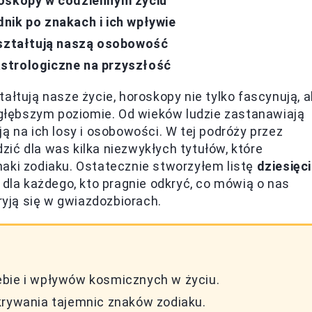
roskopy w codziennym życiu
nik po znakach i ich wpływie
kształtują naszą osobowość
strologiczne na przyszłość
ałtują nasze życie, horoskopy nie tylko fascynują, a
łębszym poziomie. Od wieków ludzie zastanawiają
ą na ich losy i osobowości. W tej podróży przez
ić dla was kilka niezwykłych tytułów, które
aki zodiaku. Ostatecznie stworzyłem listę
dziesięc
e dla każdego, kto pragnie odkryć, co mówią o nas
ryją się w gwiazdozbiorach.
ebie i wpływów kosmicznych w życiu.
krywania tajemnic znaków zodiaku.