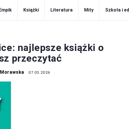
Empik
Książki
Literatura
Mity
Szkoła i e
KSIĄŻKI
ce: najlepsze książki o
sz przeczytać
a Morawska
07.05.2026