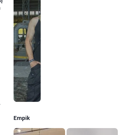
ją
a
,
Empik