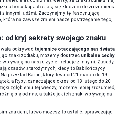
m świecie aż 63% z nas wierzy, że znaki zodiaku ma
ążki o horoskopach stają się kluczem do zrozumieni
cji z innymi ludźmi. Zaczynajmy tę fascynującą
e, która na zawsze zmieni nasze postrzeganie tego,
h: odkryj sekrety swojego znaku
ozwala odkrywać
tajemnice otaczającego nas świata
ując znaki zodiaku, możemy dostrzec
unikalne cechy
wpływają na nasze życie i relacje z innymi. Zasady,
ają czasów starożytnych, kiedy to Babilończycy
 Na przykład Baran, który trwa od 21 marca do 19
ątek, a Ryby, oznaczające okres od 19 lutego do 20
zięki zgłębieniu tej wiedzy, możemy lepiej zrozumieć
różnią się od nas
, a także jak ich znaki wpływają na
oim znakiem, łatwo możesz to ustalić, sprawdzając