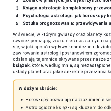
Zodiak w praktyce: jak wykorzystać ho
Księga astrologii: kompleksowy przewod
Psychologia astrologii: jak horoskopy 
Sztuka prognozowania: przewidywania a
W świecie, w którym gwiazdy oraz planety kszt
również pomagają zrozumieć nas samych na g
się, w jaki sposób wpływy kosmiczne oddziałuj
zawirowania astrologii postanowiłem zgromadz
odsłaniają tajemnice skrywane przez nasze zn
książek
, które, według mnie, są niezastąpion
układy planet oraz jakie sekretne przesłania k
W dużym skrócie:
Horoskopy pozwalają na zrozumienie si
Astrologiczne książki są kluczem do od