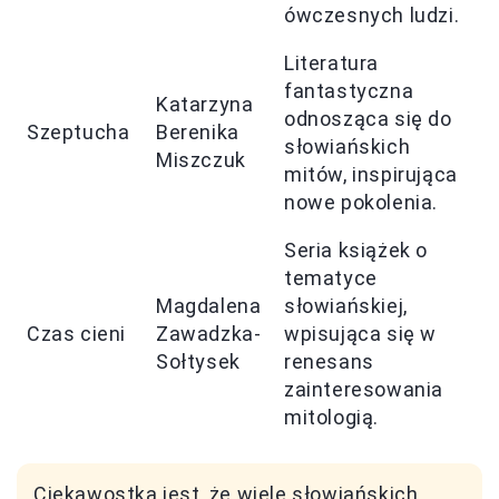
ówczesnych ludzi.
Literatura
fantastyczna
Katarzyna
odnosząca się do
Szeptucha
Berenika
słowiańskich
Miszczuk
mitów, inspirująca
nowe pokolenia.
Seria książek o
tematyce
Magdalena
słowiańskiej,
Czas cieni
Zawadzka-
wpisująca się w
Sołtysek
renesans
zainteresowania
mitologią.
Ciekawostką jest, że wiele słowiańskich