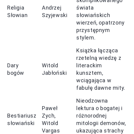
skomplikowanego
Religia
Andrzej
świata
Słowian
Szyjewski
słowiańskich
wierzeń, opatrzony
przystępnym
stylem.
Książka łącząca
rzetelną wiedzę z
Dary
Witold
literackim
bogów
Jabłoński
kunsztem,
wciągająca w
fabułę dawne mity.
Nieodzowna
Paweł
lektura o bogatej i
Bestiariusz
Zych,
różnorodnej
słowiański
Witold
mitologii demonów,
Vargas
ukazująca strachy