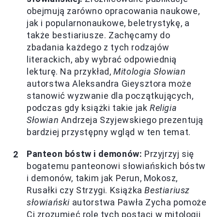
obejmują zarówno opracowania naukowe,
jak i popularnonaukowe, beletrystykę, a
także bestiariusze. Zachęcamy do
zbadania każdego z tych rodzajów
literackich, aby wybrać odpowiednią
lekturę. Na przykład,
Mitologia Słowian
autorstwa Aleksandra Gieysztora może
stanowić wyzwanie dla początkujących,
podczas gdy książki takie jak
Religia
Słowian
Andrzeja Szyjewskiego prezentują
bardziej przystępny wgląd w ten temat.
Panteon bóstw i demonów:
Przyjrzyj się
bogatemu panteonowi słowiańskich bóstw
i demonów, takim jak Perun, Mokosz,
Rusałki czy Strzygi. Książka
Bestiariusz
słowiański
autorstwa Pawła Zycha pomoże
Ci zrozumieć rolę tych postaci w mitologii