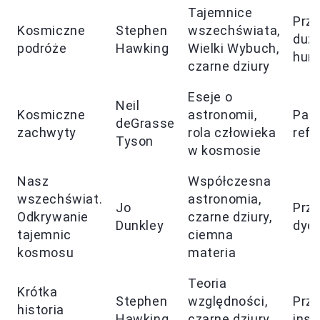
Tajemnice
Przy
Kosmiczne
Stephen
wszechświata,
duż
podróże
Hawking
Wielki Wybuch,
hum
czarne dziury
Eseje o
Neil
Kosmiczne
astronomii,
Pasj
deGrasse
zachwyty
rola człowieka
refl
Tyson
w kosmosie
Nasz
Współczesna
wszechświat.
astronomia,
Jo
Przy
Odkrywanie
czarne dziury,
Dunkley
dyd
tajemnic
ciemna
kosmosu
materia
Teoria
Krótka
Stephen
względności,
Przy
historia
Hawking
czarne dziury,
insp