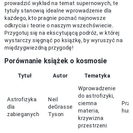
prowadzić wykład na temat supernowych, te
tytuły stanowią idealne wprowadzenie dla
każdego, kto pragnie poznać najnowsze
odkrycia i teorie o naszym wszechświecie.
Przygotuj się na ekscytującą podróż, w której
wystarczy sięgnąć po książkę, by wyruszyć na
międzygwiezdną przygodę!
Porównanie książek o kosmosie
Tytuł
Autor
Tematyka
Wprowadzenie
do astrofizyki,
Astrofizyka
Neil
ciemna
Przy
dla
deGrasse
materia,
hum
zabieganych
Tyson
krzywizna
przestrzeni