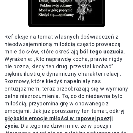
Refleksje na temat własnych doświadczeń z
nieodwzajemnioną miłością często prowadzą
mnie do słów, które określają
ból tego uczucia
.
Wyrażenie: „Kto naprawdę kocha, prawie nigdy
nie pozna, kiedy ten drugi przestał kochać”
pięknie ilustruje dynamiczny charakter relacji.
Rozmowy, które kiedyś napełniały nas
entuzjazmem, teraz przeobrażają się w wymiany
pełne niezrozumienia. To, co do niedawna było
miłością, przypomina grę w chowanego z
emocjami. Jak już poruszamy ten temat, odkryj
głębokie emocje miłości w rapowej poezji
życia
. Dlatego nie dziwi mnie, że w poezji i