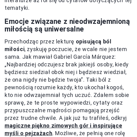
literaturze aż roi się od cytatów dotyczących tej
tematyki.
Emocje związane z nieodwzajemnioną
miłością są uniwersalne
Przechodząc przez lekturę
opisującą ból
miłości
, zyskuję poczucie, że wcale nie jestem
sama. Jak mawiał Gabriel García Márquez:
„Najbardziej odczujesz brak jakiejś osoby, kiedy
będziesz siedział obok niej i będziesz wiedział,
że ona nigdy nie będzie twoja”. Taki ból z
pewnością rozumie każdy, kto ukochał kogoś,
kto nie odwzajemniał tych uczuć. Zdałem sobie
sprawę, że te proste wypowiedzi, cytaty oraz
przypuszczalne mądrości pomagają przejść
przez trudne chwile. A jak już tu trafiłeś, odkryj
magiczne piękno zimowych gór i inspirujące
myśli o pejzażach
. Możliwe, że pełnią one rolę