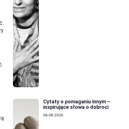
ć.
zy
ć
Cytaty o pomaganiu innym –
inspirujące słowa o dobroci
06.08.2026
tę