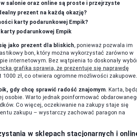
 salonie oraz online są proste i przejrzyste
dealny prezent na każdą okazję?
ności karty podarunkowej Empik?
 karty podarunkowej Empik
ę jako prezent dla bliskich
, ponieważ pozwala im
lastikowy bon, który można wykorzystać zarówno w
lepie internetowym. Bez wątpienia to doskonały wybó
ncka grafika sprawia, że prezentuje się naprawdę
t 1000 zł, co otwiera ogromne możliwości zakupowe
pik, gdy chcę sprawić radość znajomym
. Karta, będ
nej osobie. Warto jednak poinformować obdarowaneg
ków. Co więcej, oczekiwanie na zakupy staje się
mentu zakupu – wystarczy zachować paragon na
stania w sklepach stacjonarnych i onlin