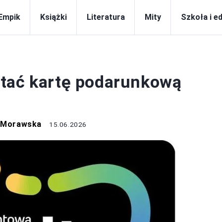
Empik
Książki
Literatura
Mity
Szkoła i e
EMPIK
stać kartę podarunkową
a Morawska
15.06.2026