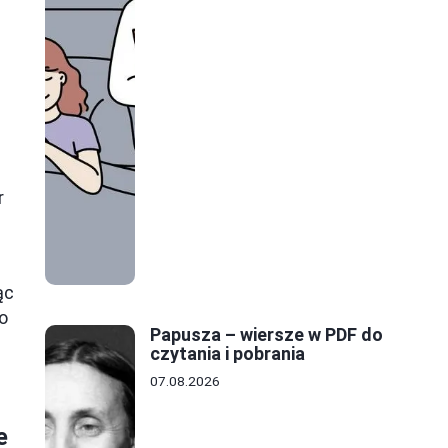
r
.
ąc
o
Papusza – wiersze w PDF do
czytania i pobrania
07.08.2026
e