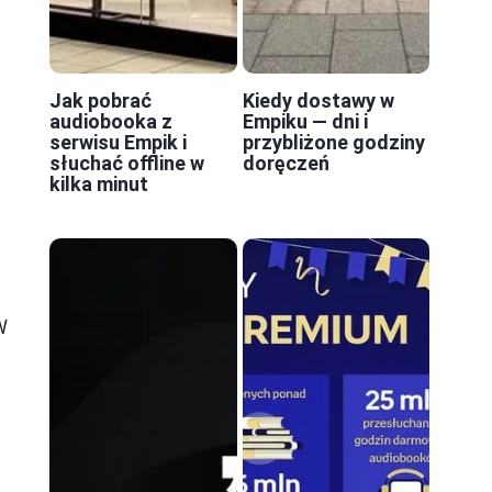
Jak pobrać
Kiedy dostawy w
audiobooka z
Empiku — dni i
serwisu Empik i
przybliżone godziny
słuchać offline w
doręczeń
kilka minut
a
W