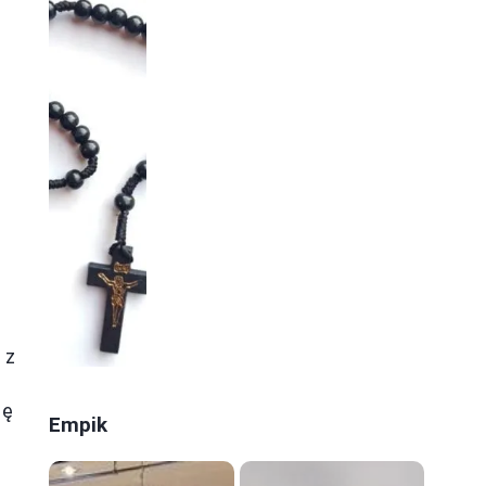
 z
ię
Empik