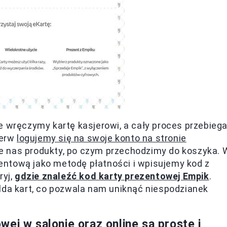
e wręczymy kartę kasjerowi, a cały proces przebieg
ierw
logujemy się na swoje konto na stronie
e nas produkty, po czym przechodzimy do koszyka. 
ntową jako metodę płatności i wpisujemy kod z
ryj,
gdzie znaleźć kod karty prezentowej Empik
.
lda kart, co pozwala nam uniknąć niespodzianek
ej w salonie oraz online są proste i