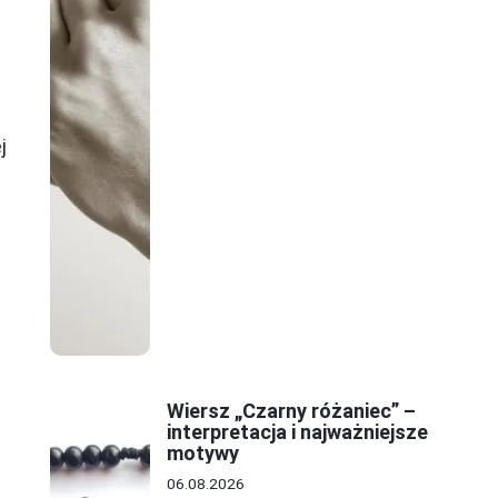
w
j
Wiersz „Czarny różaniec” –
interpretacja i najważniejsze
motywy
06.08.2026