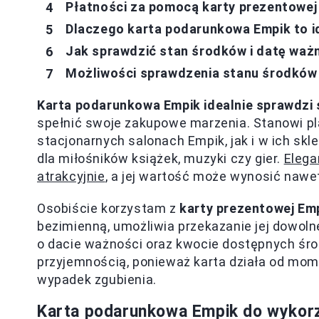
Płatności za pomocą karty prezentowej w
Dlaczego karta podarunkowa Empik to i
Jak sprawdzić stan środków i datę waż
Możliwości sprawdzenia stanu środków
Karta podarunkowa Empik idealnie sprawdzi si
spełnić swoje zakupowe marzenia. Stanowi p
stacjonarnych salonach Empik, jak i w ich sk
dla miłośników książek, muzyki czy gier.
Elega
atrakcyjnie
, a jej wartość może wynosić nawe
Osobiście korzystam z
karty prezentowej Em
bezimienną, umożliwia przekazanie jej dowol
o dacie ważności oraz kwocie dostępnych środ
przyjemnością, ponieważ karta działa od mo
wypadek zgubienia.
Karta podarunkowa Empik do wykorzy