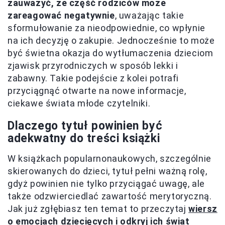
zauważyć, że część rodziców może
zareagować negatywnie
, uważając takie
sformułowanie za nieodpowiednie, co wpłynie
na ich decyzję o zakupie. Jednocześnie to może
być świetna okazja do wytłumaczenia dzieciom
zjawisk przyrodniczych w sposób lekki i
zabawny. Takie podejście z kolei potrafi
przyciągnąć otwarte na nowe informacje,
ciekawe świata młode czytelniki.
Dlaczego tytuł powinien być
adekwatny do treści książki
W książkach popularnonaukowych, szczególnie
skierowanych do dzieci, tytuł pełni ważną rolę,
gdyż powinien nie tylko przyciągać uwagę, ale
także odzwierciedlać zawartość merytoryczną.
Jak już zgłębiasz ten temat to przeczytaj
wiersz
o emocjach dziecięcych i odkryj ich świat