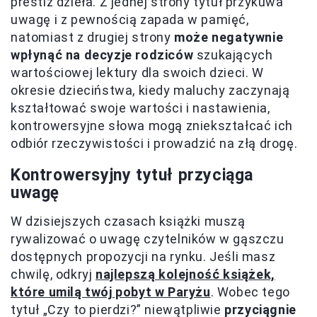
prestiż dzieła. Z jednej strony tytuł przykuwa
uwagę i z pewnością zapada w pamięć,
natomiast z drugiej strony
może negatywnie
wpłynąć na decyzje rodziców
szukających
wartościowej lektury dla swoich dzieci. W
okresie dzieciństwa, kiedy maluchy zaczynają
kształtować swoje wartości i nastawienia,
kontrowersyjne słowa mogą zniekształcać ich
odbiór rzeczywistości i prowadzić na złą drogę.
Kontrowersyjny tytuł przyciąga
uwagę
W dzisiejszych czasach książki muszą
rywalizować o uwagę czytelników w gąszczu
dostępnych propozycji na rynku. Jeśli masz
chwilę, odkryj
najlepszą kolejność książek,
które umilą twój pobyt w Paryżu
. Wobec tego
tytuł „Czy to pierdzi?” niewątpliwie
przyciągnie