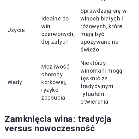
Sprawdzają się w
Idealne do
winach białych i
win
różowych, które
Użycie
czerwonych,
mają być
dojrzałych
spożywane na
świeżo
Niektórzy
Możliwość
winomani mogą
choroby
tęsknić za
Wady
korkowej,
tradycyjnym
ryzyko
rytuałem
zepsucia
otwierania
Zamknięcia wina: tradycja
versus nowoczesność