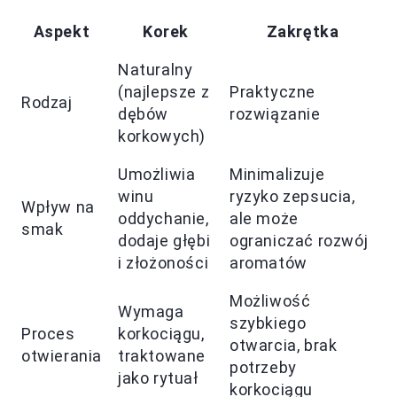
Aspekt
Korek
Zakrętka
Naturalny
(najlepsze z
Praktyczne
Rodzaj
dębów
rozwiązanie
korkowych)
Umożliwia
Minimalizuje
winu
ryzyko zepsucia,
Wpływ na
oddychanie,
ale może
smak
dodaje głębi
ograniczać rozwój
i złożoności
aromatów
Możliwość
Wymaga
szybkiego
Proces
korkociągu,
otwarcia, brak
otwierania
traktowane
potrzeby
jako rytuał
korkociągu