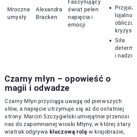
Fascynujący
Przyjaźń
Mroczne
Alexandra
świat pełen
lojalnoś
umysły
Bracken
napięcia i
obliczu
emocji
kryzysu
Siła
determi
i nadziei
Czarny młyn – opowieść o
magii i odwadze
Czarny Młyn przyciąga uwagę od pierwszych
słów, a napięcie utrzymuje się aż do ostatniej
strony. Marcin Szczygielski umiejętnie przenosi
nas do zapomnianej wioski Młyny, w której stary
wiatrak odgrywa
kluczową rolę
w krajobrazie,