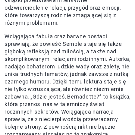
książki przedstawia intensywne
odzwierciedlenie relacji, przygód oraz emocji,
które towarzyszą rodzinie zmagającej się z
różnymi problemami.
Wciągająca fabuła oraz barwne postaci
sprawiają, że powieść Semple staje się także
głęboką refleksją nad miłością, a także nad
skomplikowanymi relacjami rodzinnymi. Autorka,
nadając bohaterom ludzkie wady oraz zalety, nie
unika trudnych tematów, jednak zawsze z nutką
czarnego humoru. Dzięki temu lektura staje się
nie tylko wzruszająca, ale również niezmiernie
zabawna. „Gdzie jesteś, Bernadette?” to książka,
która przenosi nas w tajemniczy świat
rodzinnych sekretów. Wciągająca narracja
sprawia, że z niecierpliwością przewracamy
kolejne strony. Z pewnością nikt nie będzie
rozczarowany, sięgając po tę znakomitą