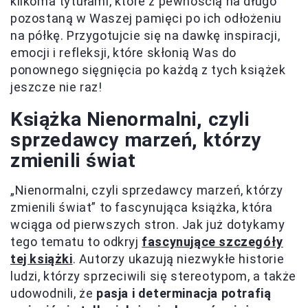
kilkoma tytułami, które z pewnością na długo
pozostaną w Waszej pamięci po ich odłożeniu
na półkę. Przygotujcie się na dawkę inspiracji,
emocji i refleksji, które skłonią Was do
ponownego sięgnięcia po każdą z tych książek
jeszcze nie raz!
Książka Nienormalni, czyli
sprzedawcy marzeń, którzy
zmienili świat
„Nienormalni, czyli sprzedawcy marzeń, którzy
zmienili świat” to fascynująca książka, która
wciąga od pierwszych stron. Jak już dotykamy
tego tematu to odkryj
fascynujące szczegóły
tej książki
. Autorzy ukazują niezwykłe historie
ludzi, którzy sprzeciwili się stereotypom, a także
udowodnili, że
pasja i determinacja potrafią