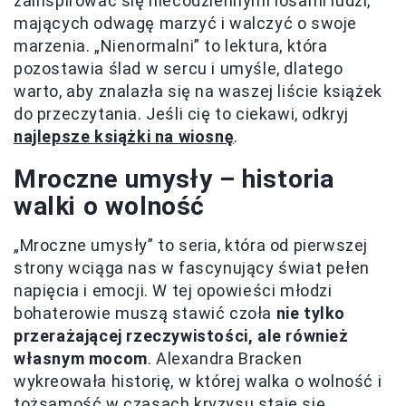
zainspirować się niecodziennymi losami ludzi,
mających odwagę marzyć i walczyć o swoje
marzenia. „Nienormalni” to lektura, która
pozostawia ślad w sercu i umyśle, dlatego
warto, aby znalazła się na waszej liście książek
do przeczytania. Jeśli cię to ciekawi, odkryj
najlepsze książki na wiosnę
.
Mroczne umysły – historia
walki o wolność
„Mroczne umysły” to seria, która od pierwszej
strony wciąga nas w fascynujący świat pełen
napięcia i emocji. W tej opowieści młodzi
bohaterowie muszą stawić czoła
nie tylko
przerażającej rzeczywistości, ale również
własnym mocom
. Alexandra Bracken
wykreowała historię, w której walka o wolność i
tożsamość w czasach kryzysu staje się