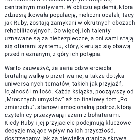
centralnym motywem. W obliczu epidemii, która
zdziesiątkowała populację, nieliczni ocalali, tacy
jak Ruby, zostają zamykani w okrutnych obozach
rehabilitacyjnych. Co więcej, ich talenty
uznawane są za niebezpieczne, a oni sami stają
się ofiarami systemu, który, kierując się obawą
przed nieznanym, z góry ich potępia.
Warto zauważyć, że seria odzwierciedla
brutalną walkę o przetrwanie, a także dotyka
uniwersalnych tematów, takich jak przyjaźń,
lojalność i miłość
. Każda książka, począwszy od
„Mrocznych umysłów” aż po finałowy tom „Po
zmierzchu”, stanowi emocjonalną podróż, którą
czytelnicy przeżywają razem z bohaterami.
Kiedy Ruby i jej przyjaciele podejmują kluczowe
decyzje mające wpływ na ich przyszłość,
dostrzegamy, jak za niewielką granicą skrywa