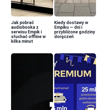
Jak pobrać
Kiedy dostawy w
audiobooka z
Empiku — dni i
serwisu Empik i
przybliżone godziny
słuchać offline w
doręczeń
kilka minut