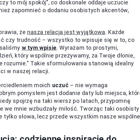
zy to mój spokój”, co doskonale oddaje uczucie
wnież zapomnieć o dodaniu osobistych akcentów,
prawia, że
nasza relacja jest wyjątkowa
. Każde
ć czy trudność – wszystko to wpisuje się w to, co
isaliśmy
w tym wpisie
. Wyrażam to prostymi,
ień, który wspólnie przeżywamy, za Twoje dłonie,
ie rozumie.” Takie sformułowania stanowią idealny
i w naszej relacji.
erciedleniem moich
uczuć
– nie wymaga
Dobrym pomysłem jest dodanie daty lub miejsca, któr
iedy spojrzę na taki wiersz po latach, przypomnę
óre we mnie wzbudzały miłość. Tworząc taki osobisty
ie tylko słowa, lecz przede wszystkim nasze wspóln
cia: codzienne inspiracje do