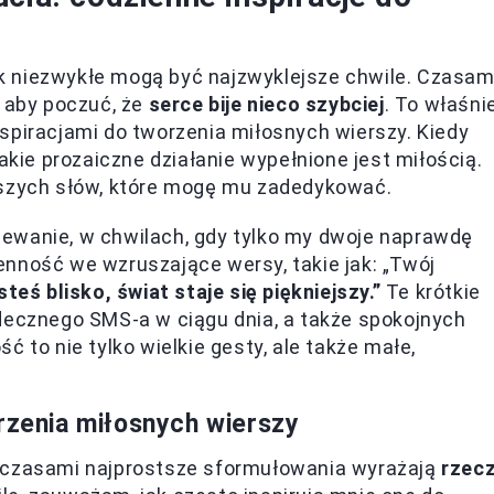
k niezwykłe mogą być najzwyklejsze chwile. Czasam
, aby poczuć, że
serce bije nieco szybciej
. To właśni
spiracjami do tworzenia miłosnych wierszy. Kiedy
akie prozaiczne działanie wypełnione jest miłością.
lszych słów, które mogę mu zadedykować.
ewanie, w chwilach, gdy tylko my dwoje naprawdę
nność we wzruszające wersy, takie jak: „Twój
steś blisko, świat staje się piękniejszy.”
Te krótkie
decznego SMS-a w ciągu dnia, a także spokojnych
 to nie tylko wielkie gesty, ale także małe,
rzenia miłosnych wierszy
; czasami najprostsze sformułowania wyrażają
rzec