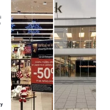
i
e
zy