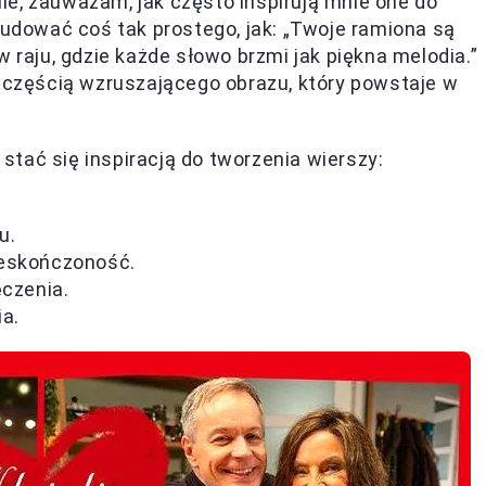
le, zauważam, jak często inspirują mnie one do
dować coś tak prostego, jak: „Twoje ramiona są
w raju, gdzie każde słowo brzmi jak piękna melodia.”
ę częścią wzruszającego obrazu, który powstaje w
tać się inspiracją do tworzenia wierszy:
u.
ieskończoność.
ęczenia.
a.