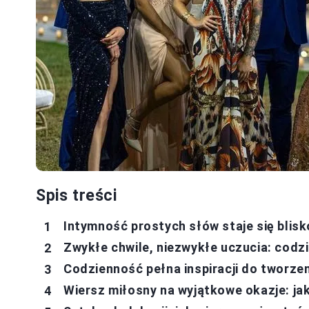
Spis treści
Intymność prostych słów staje się blisk
Zwykłe chwile, niezwykłe uczucia: codz
Codzienność pełna inspiracji do tworze
Wiersz miłosny na wyjątkowe okazje: j