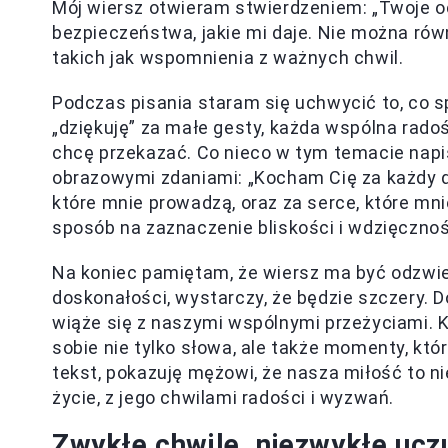
Mój wiersz otwieram stwierdzeniem: „Twoje oc
bezpieczeństwa, jakie mi daje. Nie można ró
takich jak wspomnienia z ważnych chwil.
Podczas pisania staram się uchwycić to, co s
„dziękuję” za małe gesty, każda wspólna radoś
chcę przekazać. Co nieco w tym temacie nap
obrazowymi zdaniami: „Kocham Cię za każdy dz
które mnie prowadzą, oraz za serce, które mn
sposób na zaznaczenie bliskości i wdzięcznośc
Na koniec pamiętam, że wiersz ma być odzwi
doskonałości, wystarczy, że będzie szczery. 
wiąże się z naszymi wspólnymi przeżyciami. K
sobie nie tylko słowa, ale także momenty, kt
tekst, pokazuję mężowi, że nasza miłość to n
życie, z jego chwilami radości i wyzwań.
Zwykłe chwile, niezwykłe uczu