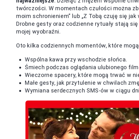
najważniejsze
. Dzieląc z mężem wspólne chwi
twórczości. W momentach czułości można zbu
moim schronieniem” lub „Z Tobą czuję się jak 
Drobne gesty oraz codzienne rytuały stają si
mojej wyobraźni.
Oto kilka codziennych momentów, które mogą s
Wspólna kawa przy wschodzie słońca.
Śmiech podczas oglądania ulubionego film
Wieczorne spacery, które mogą trwać w n
Małe gesty, jak przytulenie w chwilach zm
Wymiana serdecznych SMS-ów w ciągu dni