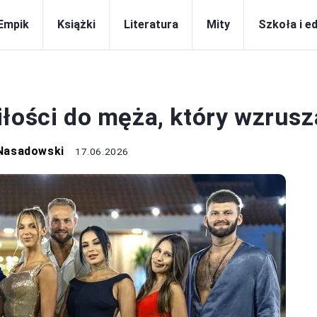
Empik
Książki
Literatura
Mity
Szkoła i e
WIERSZE
iłości do męża, który wzrusz
Nasadowski
17.06.2026