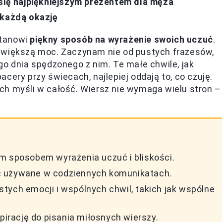
 się najpiękniejszym prezentem dla męża
 każdą okazję
stanowi
piękny sposób na wyrażenie swoich uczuć
.
jwiększą moc. Zaczynam nie od pustych frazesów,
go dnia spędzonego z nim. Te małe chwile, jak
cery przy świecach, najlepiej oddają to, co czuję.
ch myśli w całość. Wiersz nie wymaga wielu stron –
m sposobem wyrażenia uczuć i bliskości.
ć używane w codziennych komunikatach.
tych emocji i wspólnych chwil, takich jak wspólne
rację do pisania miłosnych wierszy.