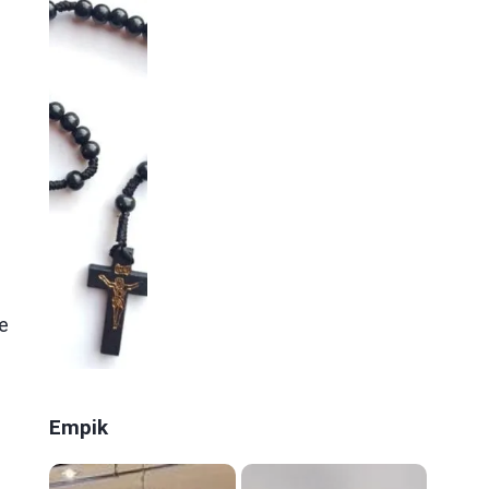
e
e
Empik