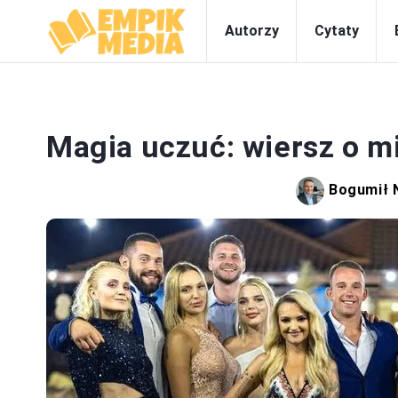
Autorzy
Cytaty
Magia uczuć: wiersz o m
Bogumił 