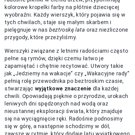
kolorowe kropelki farby na płótnie dziecięcej
wyobraźni. Każdy wierszyk, który pojawia się w
tych chwilach, staje się małym skarbem i
pielęgnuje w nas
beztroskę lata
oraz niezliczone
przygody, które przeżyliśmy.
Wierszyki związane z letnimi radościami często
pełne są rymów, dzięki czemu łatwo je
zapamiętać i chętnie recytować. Utwory takie
jak „Jedziemy na wakacje” czy „Wakacyjne rady”
pełnią rolę przewodnika po beztroskim czasie,
stwarzając
wyjątkowe znaczenie
dla każdej
chwili. Opowiadają pięknie o przyrodzie, urokach
leniwych dni spędzonych nad wodą oraz
nieustannej eksploracji świata, który znajduje
się na wyciągnięcie ręki. Radośnie podnosimy
się w górę, a następnie schodzimy w dół,
zawsze w rytmie, który dodaje latu wyjątkowego