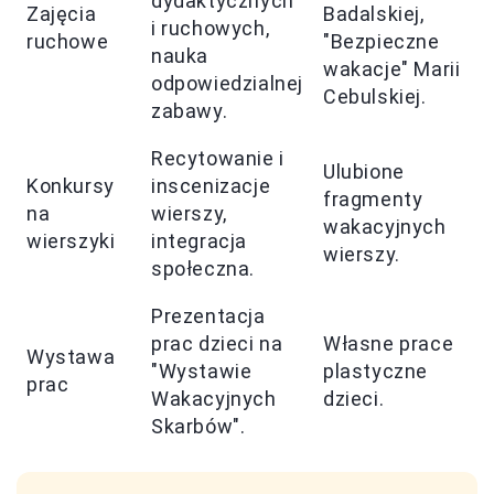
dydaktycznych
Zajęcia
Badalskiej,
i ruchowych,
ruchowe
"Bezpieczne
nauka
wakacje" Marii
odpowiedzialnej
Cebulskiej.
zabawy.
Recytowanie i
Ulubione
Konkursy
inscenizacje
fragmenty
na
wierszy,
wakacyjnych
wierszyki
integracja
wierszy.
społeczna.
Prezentacja
prac dzieci na
Własne prace
Wystawa
"Wystawie
plastyczne
prac
Wakacyjnych
dzieci.
Skarbów".