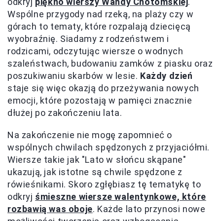
odkryj
piękno wierszy Wandy Chotomskiej
.
Wspólne przygody nad rzeką, na plaży czy w
górach to tematy, które rozpalają dziecięcą
wyobraźnię. Siadamy z rodzeństwem i
rodzicami, odczytując wiersze o wodnych
szaleństwach, budowaniu zamków z piasku oraz
poszukiwaniu skarbów w lesie.
Każdy dzień
staje się więc okazją do przeżywania nowych
emocji, które pozostają w pamięci znacznie
dłużej po zakończeniu lata.
Na zakończenie nie mogę zapomnieć o
wspólnych chwilach spędzonych z przyjaciółmi.
Wiersze takie jak "Lato w słońcu skąpane"
ukazują, jak istotne są chwile spędzone z
rówieśnikami. Skoro zgłębiasz tę tematykę to
odkryj
śmieszne wiersze walentynkowe, które
rozbawią was oboje
. Każde lato przynosi nowe