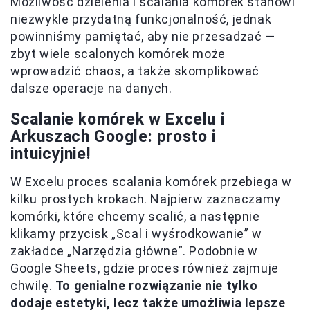
Możliwość dzielenia i scalania komórek stanowi
niezwykle przydatną funkcjonalność, jednak
powinniśmy pamiętać, aby nie przesadzać —
zbyt wiele scalonych komórek może
wprowadzić chaos, a także skomplikować
dalsze operacje na danych.
Scalanie komórek w Excelu i
Arkuszach Google: prosto i
intuicyjnie!
W Excelu proces scalania komórek przebiega w
kilku prostych krokach. Najpierw zaznaczamy
komórki, które chcemy scalić, a następnie
klikamy przycisk „Scal i wyśrodkowanie” w
zakładce „Narzędzia główne”. Podobnie w
Google Sheets, gdzie proces również zajmuje
chwilę.
To genialne rozwiązanie nie tylko
dodaje estetyki, lecz także umożliwia lepsze