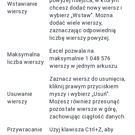
powyżej miejsca, w którym
Wstawianie
chcesz dodać nowy wiersz i
wierszy
wybierz „Wstaw”. Można
dodać wiele wierszy,
zaznaczając odpowiednią
liczbę wierszy powyżej.
Excel pozwala na
Maksymalna
maksymalnie 1 048 576
liczba wierszy
wierszy w jednym arkuszu.
Zaznacz wiersz do usunięcia,
kliknij prawym przyciskiem
Usuwanie
myszy i wybierz „Usuń”.
wierszy
Możesz również przesunąć
pozostałe wiersze w górę,
zachowując ciągłość danych.
Przywracanie
Użyj klawisza Ctrl+Z, aby