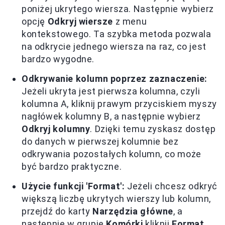
poniżej ukrytego wiersza. Następnie wybierz
opcję
Odkryj wiersze
z menu
kontekstowego. Ta szybka metoda pozwala
na odkrycie jednego wiersza na raz, co jest
bardzo wygodne.
Odkrywanie kolumn poprzez zaznaczenie:
Jeżeli ukryta jest pierwsza kolumna, czyli
kolumna A, kliknij prawym przyciskiem myszy
nagłówek kolumny B, a następnie wybierz
Odkryj kolumny
. Dzięki temu zyskasz dostęp
do danych w pierwszej kolumnie bez
odkrywania pozostałych kolumn, co może
być bardzo praktyczne.
Użycie funkcji 'Format':
Jeżeli chcesz odkryć
większą liczbę ukrytych wierszy lub kolumn,
przejdź do karty
Narzędzia główne
, a
następnie w grupie
Komórki
kliknij
Format
.