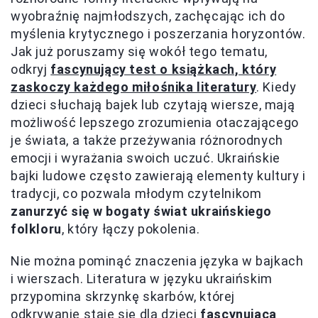
wyobraźnię najmłodszych, zachęcając ich do
myślenia krytycznego i poszerzania horyzontów.
Jak już poruszamy się wokół tego tematu,
odkryj
fascynujący test o książkach, który
zaskoczy każdego miłośnika literatury
. Kiedy
dzieci słuchają bajek lub czytają wiersze, mają
możliwość lepszego zrozumienia otaczającego
je świata, a także przeżywania różnorodnych
emocji i wyrażania swoich uczuć. Ukraińskie
bajki ludowe często zawierają elementy kultury i
tradycji, co pozwala młodym czytelnikom
zanurzyć się w bogaty świat ukraińskiego
folkloru
, który łączy pokolenia.
Nie można pominąć znaczenia języka w bajkach
i wierszach. Literatura w języku ukraińskim
przypomina skrzynkę skarbów, której
odkrywanie staje się dla dzieci
fascynującą