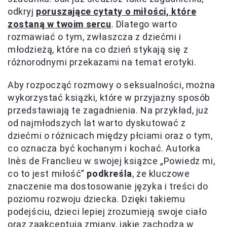
odkryj
poruszające cytaty o miłości, które
zostaną w twoim sercu
. Dlatego warto
rozmawiać o tym, zwłaszcza z dziećmi i
młodzieżą, które na co dzień stykają się z
różnorodnymi przekazami na temat erotyki.
Aby rozpocząć rozmowy o seksualności, można
wykorzystać książki, które w przyjazny sposób
przedstawiają te zagadnienia. Na przykład, już
od najmłodszych lat warto dyskutować z
dziećmi o różnicach między płciami oraz o tym,
co oznacza być kochanym i kochać. Autorka
Inès de Franclieu w swojej książce „Powiedz mi,
co to jest miłość”
podkreśla
, że kluczowe
znaczenie ma dostosowanie języka i treści do
poziomu rozwoju dziecka. Dzięki takiemu
podejściu, dzieci lepiej zrozumieją swoje ciało
oraz zaakceptują zmiany, jakie zachodzą w