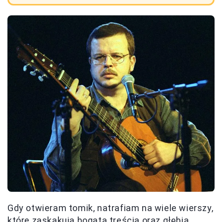
Gdy otwieram tomik, natrafiam na wiele wierszy,
które zaskakują bogatą treścią oraz głębią.