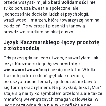
przede wszystkim jako bard
Solidarności
, nie
tylko porusza kwestie społeczne, ale
jednocześnie docieka ludzkiej psychologii,
wrażliwości i marzeń, które towarzyszą nam na
co dzień. Te wiersze i piosenki stanowią
prawdziwe studium polskiej duszy.
Język Kaczmarskiego łączy prostotę
z złożonością
Gdy przeglądając jego utwory, zauważyłem, jak
język Kaczmarskiego łączy prostotę z
wielowarstwowością
i pełnią metafor. W kilku
frazach potrafi oddać głębokie uczucia,
poruszyć trudne tematy i jednocześnie bawić
się formą oraz rytmem. Na przykład, tekst „Mur”
staje się nie tylko symbolem przełomu, ale także
metaforą wewnętrznych zmagań człowieka. W
jego poezji odnajduję nie tylko refleksje nad