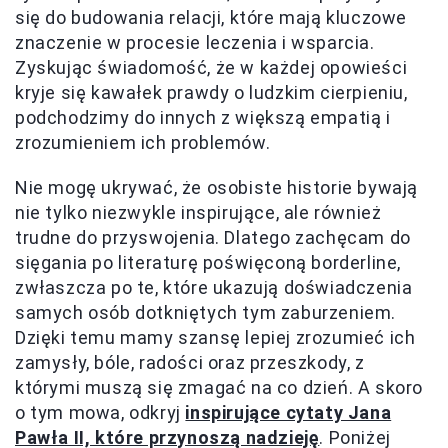
się do budowania relacji, które mają kluczowe
znaczenie w procesie leczenia i wsparcia.
Zyskując świadomość, że w każdej opowieści
kryje się kawałek prawdy o ludzkim cierpieniu,
podchodzimy do innych z większą empatią i
zrozumieniem ich problemów.
Nie mogę ukrywać, że osobiste historie bywają
nie tylko niezwykle inspirujące, ale również
trudne do przyswojenia. Dlatego zachęcam do
sięgania po literaturę poświęconą borderline,
zwłaszcza po te, które ukazują doświadczenia
samych osób dotkniętych tym zaburzeniem.
Dzięki temu mamy szansę lepiej zrozumieć ich
zamysły, bóle, radości oraz przeszkody, z
którymi muszą się zmagać na co dzień. A skoro
o tym mowa, odkryj
inspirujące cytaty Jana
Pawła II, które przynoszą nadzieję
. Poniżej