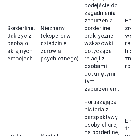
podejście do
zagadnienia
zaburzenia
Emp
Borderline.
Nieznany
borderline,
zro
Jak żyć z
(eksperci w
praktyczne
wsp
osobą o
dziedzinie
wskazówki
rela
skrajnych
zdrowia
dotyczące
hist
emocjach
psychicznego)
relacji z
zma
osobami
rodz
dotkniętymi
tym
zaburzeniem.
Poruszająca
historia z
perspektywy
Emo
osoby chorej
trud
na borderline,
Uratuj
Rachel
mec