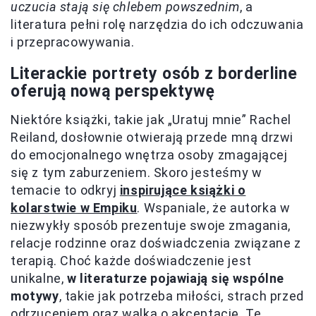
uczucia stają się chlebem powszednim
, a
literatura pełni rolę narzędzia do ich odczuwania
i przepracowywania.
Literackie portrety osób z borderline
oferują nową perspektywę
Niektóre książki, takie jak „Uratuj mnie” Rachel
Reiland, dosłownie otwierają przede mną drzwi
do emocjonalnego wnętrza osoby zmagającej
się z tym zaburzeniem. Skoro jesteśmy w
temacie to odkryj
inspirujące książki o
kolarstwie w Empiku
. Wspaniale, że autorka w
niezwykły sposób prezentuje swoje zmagania,
relacje rodzinne oraz doświadczenia związane z
terapią. Choć każde doświadczenie jest
unikalne,
w literaturze pojawiają się wspólne
motywy
, takie jak potrzeba miłości, strach przed
odrzuceniem oraz walka o akceptację. Te