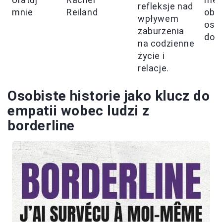
refleksje nad
mnie
Reiland
obr
wpływem
oso
zaburzenia
doś
na codzienne
życie i
relacje.
Osobiste historie jako klucz do
empatii wobec ludzi z
borderline