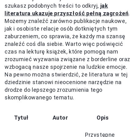
szukasz podobnych treści to odkryj,
jak
literatura ukazuje przyszłość pełną zagrożeń
.
Możemy znaleźć zarówno publikacje naukowe,
jak i osobiste relacje osób dotkniętych tym
zaburzeniem, co sprawia, że każdy ma szansę
znaleźć coś dla siebie. Warto więc poświęcić
czas na lekturę książek, które pomogą nam
zrozumieć wyzwania związane z borderline oraz
wzbogacą nasze spojrzenie na ludzkie emocje.
Na pewno można stwierdzić, że literatura w tej
dziedzinie stanowi nieocenione narzędzie na
drodze do lepszego zrozumienia tego
skomplikowanego tematu.
K
Tytuł
Autor
Opis
Przystępne