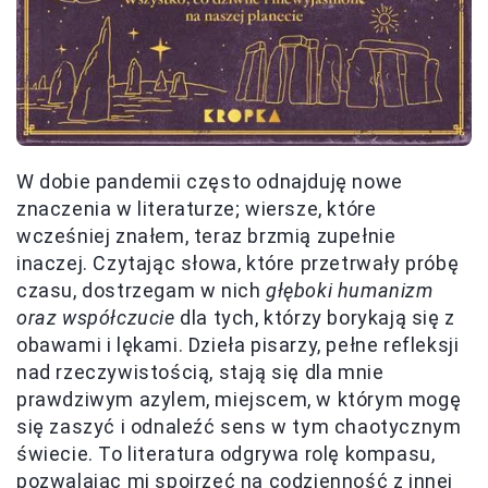
W dobie pandemii często odnajduję nowe
znaczenia w literaturze; wiersze, które
wcześniej znałem, teraz brzmią zupełnie
inaczej. Czytając słowa, które przetrwały próbę
czasu, dostrzegam w nich
głęboki humanizm
oraz współczucie
dla tych, którzy borykają się z
obawami i lękami. Dzieła pisarzy, pełne refleksji
nad rzeczywistością, stają się dla mnie
prawdziwym azylem, miejscem, w którym mogę
się zaszyć i odnaleźć sens w tym chaotycznym
świecie. To literatura odgrywa rolę kompasu,
pozwalając mi spojrzeć na codzienność z innej