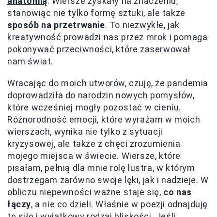
anatomią
. Wiersze zyskały na znaczeniu,
stanowiąc nie tylko formę sztuki, ale także
sposób na przetrwanie
. To niezwykłe, jak
kreatywność prowadzi nas przez mrok i pomaga
pokonywać przeciwności, które zaserwował
nam świat.
Wracając do moich utworów, czuję, że pandemia
doprowadziła do narodzin nowych pomysłów,
które wcześniej mogły pozostać w cieniu.
Różnorodność emocji, które wyrażam w moich
wierszach, wynika nie tylko z sytuacji
kryzysowej, ale także z chęci zrozumienia
mojego miejsca w świecie. Wiersze, które
pisałam, pełnią dla mnie rolę lustra, w którym
dostrzegam zarówno swoje lęki, jak i nadzieje. W
obliczu niepewności ważne staje się,
co nas
łączy
, a nie co dzieli. Właśnie w poezji odnajduję
tę siłę i wyjątkowy rodzaj bliskości. Jeśli