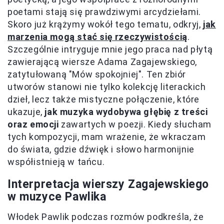
poetami stają się prawdziwymi arcydziełami.
Skoro już krążymy wokół tego tematu, odkryj,
jak
marzenia mogą stać się rzeczywistością
.
Szczególnie intryguje mnie jego praca nad płytą
zawierającą wiersze Adama Zagajewskiego,
zatytułowaną "Mów spokojniej". Ten zbiór
utworów stanowi nie tylko kolekcję literackich
dzieł, lecz także mistyczne połączenie, które
ukazuje,
jak muzyka wydobywa głębię z treści
oraz emocji
zawartych w poezji. Kiedy słucham
tych kompozycji, mam wrażenie, że wkraczam
do świata, gdzie dźwięk i słowo harmonijnie
współistnieją w tańcu.
Interpretacja wierszy Zagajewskiego
w muzyce Pawlika
Włodek Pawlik podczas rozmów podkreśla, że