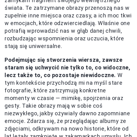
zamykam fragment swojego wewnętrznego
świata. Te zatrzymane obrazy przenoszą nas w
zupełnie inne miejsca oraz czasy, a ich moc tkwi
w emocjach, które odzwierciedlają. Właśnie one
potrafią wprowadzić nas w głąb danej chwili,
rozbudzając wspomnienia oraz uczucia, które
stają się uniwersalne.
Podejmując się stworzenia wiersza, zawsze
staram się uchwycić nie tylko to, co widoczne,
lecz także to, co pozostaje niewidoczne.
W
tym kontekście przychodzą mi na myśl stare
fotografie, które zatrzymują konkretne
momenty w czasie — mimikę, spojrzenia oraz
gesty. Takie obrazy mają w sobie coś
niezwykłego, jakby ożywiały dawno zapomniane
emocje. Zdarza się, że przeglądając albumy ze
zdjęciami, odkrywam na nowo historie, które od
lat leżały zamknięte w zakamarkach umysłu. Ich