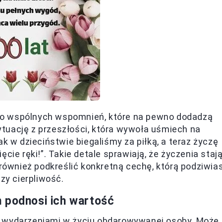
do wspólnych wspomnień, które na pewno dodadzą
ytuację z przeszłości, która wywoła uśmiech na
ak w dzieciństwie biegaliśmy za piłką, a teraz życzę
cie ręki!”. Takie detale sprawiają, że życzenia staj
 również podkreślić konkretną cechę, którą podziwia
zy cierpliwość.
 podnosi ich wartość
i wydarzeniami w życiu obdarowywanej osoby. Może