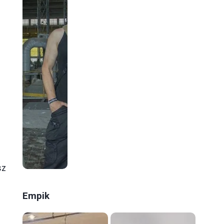
ą
sz
Empik