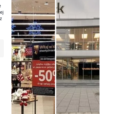
e
ej
z