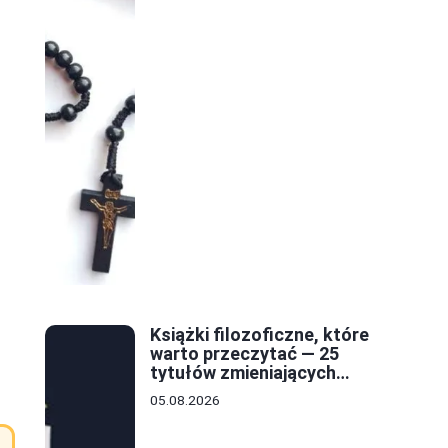
Książki filozoficzne, które
warto przeczytać — 25
o
tytułów zmieniających
sposób myślenia
05.08.2026