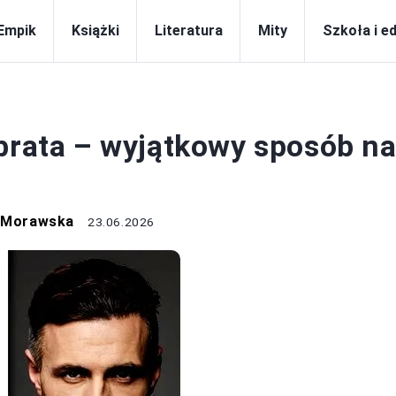
Empik
Książki
Literatura
Mity
Szkoła i e
WIERSZE
 brata – wyjątkowy sposób n
a Morawska
23.06.2026