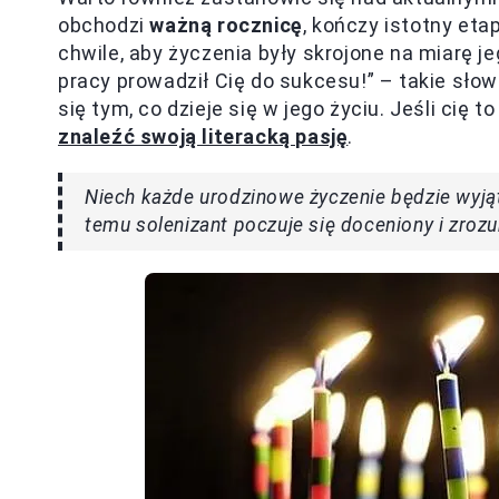
obchodzi
ważną rocznicę
, kończy istotny et
chwile, aby życzenia były skrojone na miarę je
pracy prowadził Cię do sukcesu!” – takie sło
się tym, co dzieje się w jego życiu. Jeśli cię t
znaleźć swoją literacką pasję
.
Niech każde urodzinowe życzenie będzie wyjąt
temu solenizant poczuje się doceniony i zroz