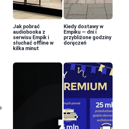
Jak pobrać
Kiedy dostawy w
audiobooka z
Empiku — dni i
serwisu Empik i
przybliżone godziny
słuchać offline w
doręczeń
kilka minut
a