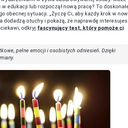
ap w edukacji lub rozpoczął nową pracę? To doskonał
go obecnej sytuacji. „Życzę Ci, aby każdy krok w now
wa dodadzą otuchy i pokażą, że naprawdę interesujes
o ciekawi, odkryj
fascynujący test, który pomoże ci
kowe, pełne emocji i osobistych odniesień. Dzięki
umiany.