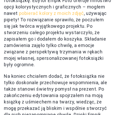
fotoksiążkę. Edytor Empik Foto oferuje mnóstwo
opcji kolorystycznych i graficznych – mogłem
nawet
pobierać kolory z moich zdjęć
, używając
pipety! To rozwiązanie sprawiło, że poczułem
się jak twórca wyjątkowego projektu. Po
stworzeniu całego projektu wystarczyło, że
zapisałem go i dodałem do koszyka. Składanie
zamówienia zajęło tylko chwilę, a emocje
związane z perspektywą trzymania w rękach
mojej własnej, spersonalizowanej fotoksiążki
były ogromne.
Na koniec chciałem dodać, że fotoksiążka nie
tylko doskonale przechowuje wspomnienia, ale
także stanowi świetny pomysł na prezent. Po
zakończeniu edytowania spojrzałem na moją
książkę z uśmiechem na twarzy, wiedząc, że
mogę przekazać ją bliskim i wspólnie stworzyć
dla nich niezapomniane chwile. Dzięki Empik