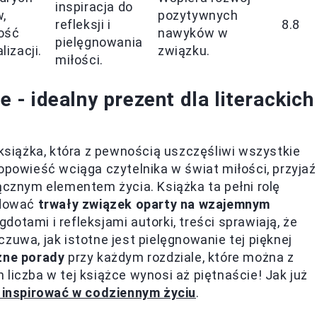
inspiracja do
,
pozytywnych
refleksji i
8.8
ość
nawyków w
pielęgnowania
lizacji.
związku.
miłości.
- idealny prezent dla literackich
siążka, która z pewnością uszczęśliwi wszystkie
opowieść wciąga czytelnika w świat miłości, przyjaź
ącznym elementem życia. Książka ta pełni rolę
udować
trwały związek oparty na wzajemnym
otami i refleksjami autorki, treści sprawiają, że
zuwa, jak istotne jest pielęgnowanie tej pięknej
zne porady
przy każdym rozdziale, które można z
liczba w tej książce wynosi aż piętnaście! Jak już
e inspirować w codziennym życiu
.