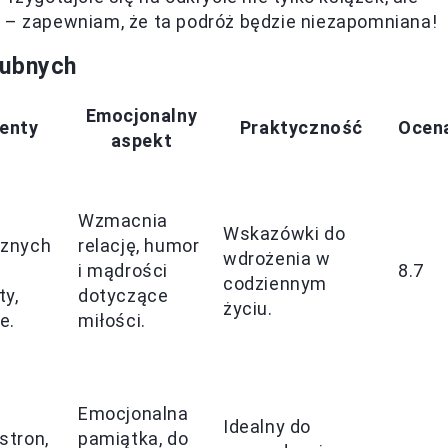
ążą – zapewniam, że ta podróż będzie niezapomniana!
lubnych
Emocjonalny
enty
Praktyczność
Ocen
aspekt
Wzmacnia
Wskazówki do
cznych
relację, humor
wdrożenia w
i mądrości
8.7
codziennym
y,
dotyczące
życiu.
e.
miłości.
Emocjonalna
Idealny do
stron,
pamiątka, do