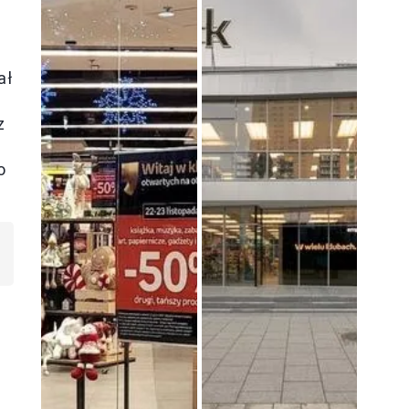
ał
z
o