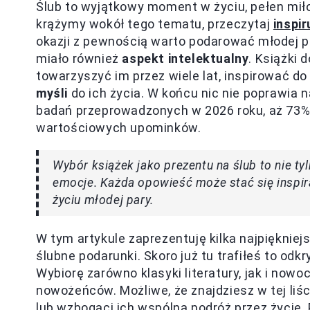
Ślub to wyjątkowy moment w życiu, pełen miło
krążymy wokół tego tematu, przeczytaj
inspir
okazji z pewnością warto podarować młodej p
miało również
aspekt intelektualny
. Książki 
towarzyszyć im przez wiele lat, inspirować do
myśli
do ich życia. W końcu nic nie poprawia na
badań przeprowadzonych w 2026 roku, aż 73% m
wartościowych upominków.
Wybór książek jako prezentu na ślub to nie tyl
emocje. Każda opowieść może stać się inspira
życiu młodej pary.
W tym artykule zaprezentuję kilka najpiękniej
ślubne podarunki. Skoro już tu trafiłeś to odkr
Wybiorę zarówno klasyki literatury, jak i now
nowożeńców. Możliwe, że znajdziesz w tej liśc
lub wzbogaci ich wspólną podróż przez życie. P