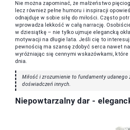
Nie można zapominać, że małżeństwo pięciogw
lecz również pełne humoru i inspiracji opowi
odnajduje w sobie siłę do miłości. Często po
wprowadza lekkość w całą narrację. Osobiście
w dziesiątkę – nie tylko ujmuje elegancką okł
motywacji na długie lata. Jeśli cię to interes
pewnością ma szansę zdobyć serca nawet najb
wyróżniając się cennymi wskazówkami, któr
dnia.
Miłość i zrozumienie to fundamenty udanego z
doświadczeń innych.
Niepowtarzalny dar - eleganck