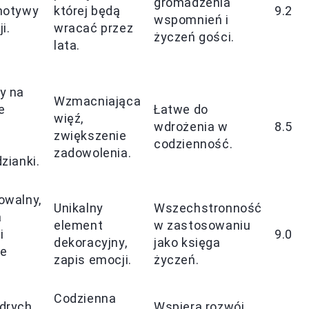
gromadzenia
motywy
której będą
9.2
wspomnień i
ji.
wracać przez
życzeń gości.
lata.
y na
Wzmacniająca
e
Łatwe do
więź,
wdrożenia w
8.5
zwiększenie
codzienność.
zadowolenia.
zianki.
owalny,
Unikalny
Wszechstronność
a
element
w zastosowaniu
i
9.0
dekoracyjny,
jako księga
te
zapis emocji.
życzeń.
Codzienna
drych
Wspiera rozwój