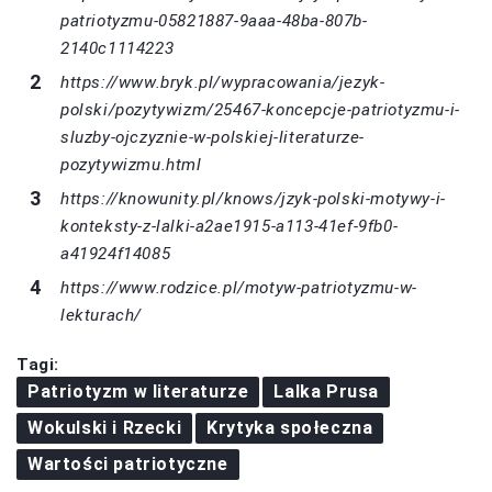
patriotyzmu-05821887-9aaa-48ba-807b-
2140c1114223
https://www.bryk.pl/wypracowania/jezyk-
polski/pozytywizm/25467-koncepcje-patriotyzmu-i-
sluzby-ojczyznie-w-polskiej-literaturze-
pozytywizmu.html
https://knowunity.pl/knows/jzyk-polski-motywy-i-
konteksty-z-lalki-a2ae1915-a113-41ef-9fb0-
a41924f14085
https://www.rodzice.pl/motyw-patriotyzmu-w-
lekturach/
Tagi:
Patriotyzm w literaturze
Lalka Prusa
Wokulski i Rzecki
Krytyka społeczna
Wartości patriotyczne